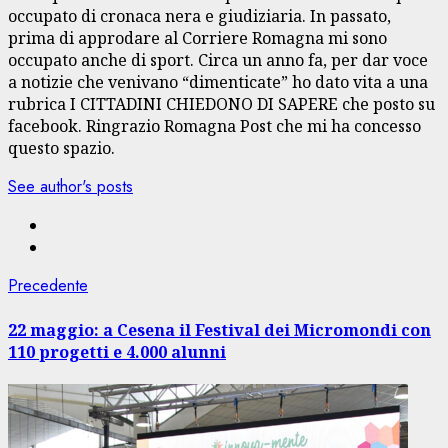
occupato di cronaca nera e giudiziaria. In passato,
prima di approdare al Corriere Romagna mi sono
occupato anche di sport. Circa un anno fa, per dar voce
a notizie che venivano “dimenticate” ho dato vita a una
rubrica I CITTADINI CHIEDONO DI SAPERE che posto su
facebook. Ringrazio Romagna Post che mi ha concesso
questo spazio.
See author's posts
Navigazione
Articolo
Precedente
precedente:
articolo
22 maggio: a Cesena il Festival dei Micromondi con
110 progetti e 4.000 alunni