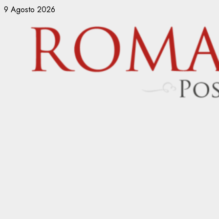
Vai
9 Agosto 2026
al
contenuto