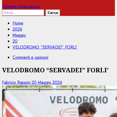
Pulsante chiaro/scuro
Ricerca
per:
Home
2026
Maggio
20
VELODROMO “SERVADEI” FORLI’
Commenti e opinioni
VELODROMO “SERVADEI” FORLI’
Fabrizio Rappini
20 Maggio 2026