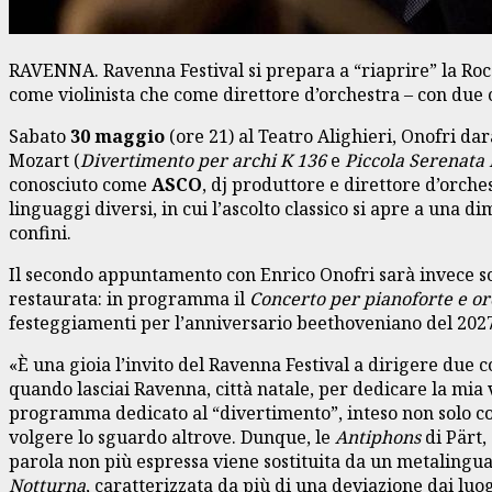
RAVENNA. Ravenna Festival si prepara a “riaprire” la Ro
come violinista che come direttore d’orchestra – con du
Sabato
30 maggio
(ore 21) al Teatro Alighieri, Onofri da
Mozart (
Divertimento per archi K 136
e
Piccola Serenata
conosciuto come
ASCO
, dj produttore e direttore d’orche
linguaggi diversi, in cui l’ascolto classico si apre a una
confini.
Il secondo appuntamento con Enrico Onofri sarà invece so
restaurata: in programma il
Concerto per pianoforte e or
festeggiamenti per l’anniversario beethoveniano del 2027
«È una gioia l’invito del Ravenna Festival a dirigere du
quando lasciai Ravenna, città natale, per dedicare la mia 
programma dedicato al “divertimento”, inteso non solo com
volgere lo sguardo altrove. Dunque, le
Antiphons
di Pärt,
parola non più espressa viene sostituita da un metaling
Notturna
, caratterizzata da più di una deviazione dai luo