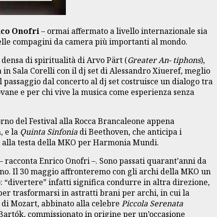
ico Onofri
– ormai affermato a livello internazionale sia
elle compagini da camera più importanti al mondo.
densa di spiritualità di Arvo Pärt (
Greater An- tiphons
),
 in Sala Corelli con il dj set di Alessandro Xiueref, meglio
l passaggio dal concerto al dj set costruisce un dialogo tra
iovane e per chi vive la musica come esperienza senza
itorno del Festival alla Rocca Brancaleone appena
n
, e la
Quinta Sinfonia
di Beethoven, che anticipa i
ri alla testa della MKO per Harmonia Mundi.
– racconta Enrico Onofri –. Sono passati quarant’anni da
orno. Il 30 maggio affronteremo con gli archi della MKO un
“divertere” infatti significa condurre in altra direzione,
er trasformarsi in astratti brani per archi, in cui la
di Mozart, abbinato alla celebre
Piccola Serenata
i Bartók, commissionato in origine per un’occasione