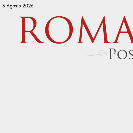
Vai
8 Agosto 2026
al
contenuto