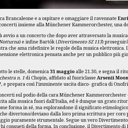
cca Brancaleone e a ospitare e omaggiare il ravennate
Enr
e concerti insieme alla Münchener Kammerorchester, una d
rà avvio a un concerto che dopo aver attraversato la musica 
 Notturna
) e infine Bartók (
Divertimento SZ 113
) proseguirà
stra che ama ridefinire le regole della musica elettronica. I
 dimensione elettronica pensata anche per un pubblico più g
tto le stelle, domenica
31 maggio
alle 21.30, e segna il r
chestra n. 1
di Chopin, affidato al fuoriclasse
Arsenii Moo
, e prepara così l’imminente uscita disco- grafica di Onof
e concerti sul podio della cara Münchener Kammerorchester 
vita alla musica fuori dall’Italia, ed è dunque un grato rit
e forma in sé, ma esplorandone il significato etimologico: 
 che divertono/deviano dalla loro prima scrittura per coro p
uaggio puramente strumentale. Segue un vero Divertimento 
ghi consueti della forma. In conclusione, il Divertimento d