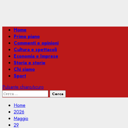
Menu
Home
principale
Primo piano
Commenti e opinioni
Cultura e spettacoli
Economia e Imprese
Storia e storie
Chi siamo
Sport
Pulsante chiaro/scuro
Ricerca
per:
Home
2026
Maggio
29