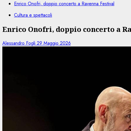
Enrico Onofri, doppio concerto a Ravenna Festival
Cultura e spettacoli
Enrico Onofri, doppio concerto a R
Alessandro Fogli
29 Maggio 2026