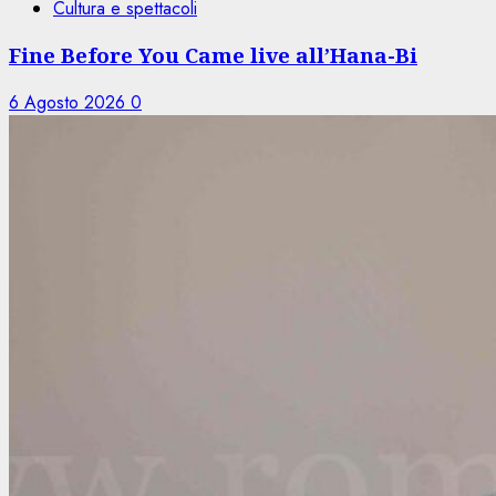
Cultura e spettacoli
Fine Before You Came live all’Hana-Bi
6 Agosto 2026
0