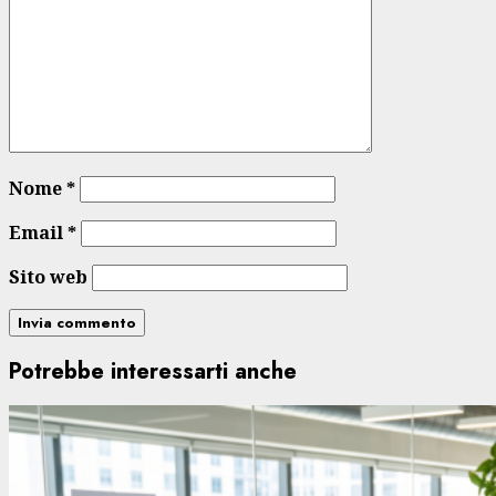
Nome
*
Email
*
Sito web
Potrebbe interessarti anche