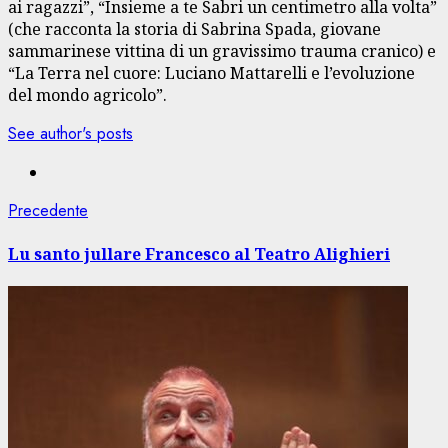
ai ragazzi”, “Insieme a te Sabri un centimetro alla volta”
(che racconta la storia di Sabrina Spada, giovane
sammarinese vittina di un gravissimo trauma cranico) e
“La Terra nel cuore: Luciano Mattarelli e l’evoluzione
del mondo agricolo”.
See author's posts
Navigazione
Articolo
Precedente
precedente:
articolo
Lu santo jullare Francesco al Teatro Alighieri