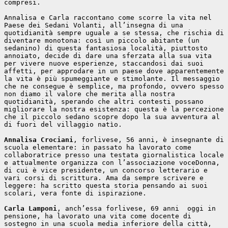
compresi.
Annalisa e Carla raccontano come scorre la vita nel 
Paese dei Sedani Volanti, all’insegna di una 
quotidianità sempre uguale a se stessa, che rischia di 
diventare monotona: così un piccolo abitante (un 
sedanino) di questa fantasiosa località, piuttosto 
annoiato, decide di dare una sferzata alla sua vita 
per vivere nuove esperienze, staccandosi dai suoi 
affetti, per approdare in un paese dove apparentemente 
la vita è più spumeggiante e stimolante. Il messaggio 
che ne consegue è semplice, ma profondo, ovvero spesso 
non diamo il valore che merita alla nostra 
quotidianità, sperando che altri contesti possano 
migliorare la nostra esistenza: questa è la percezione 
che il piccolo sedano scopre dopo la sua avventura al 
di fuori del villaggio natìo.
Annalisa Crociani
, forlivese, 56 anni, è insegnante di 
scuola elementare: in passato ha lavorato come 
collaboratrice presso una testata giornalistica locale 
e attualmente organizza con l’associazione voceDonna, 
di cui è vice presidente, un concorso letterario e 
vari corsi di scrittura. Ama da sempre scrivere e 
leggere: ha scritto questa storia pensando ai suoi 
scolari, vera fonte di ispirazione.
Carla Lamponi
, anch’essa forlivese, 69 anni  oggi in 
pensione, ha lavorato una vita come docente di 
sostegno in una scuola media inferiore della città, 