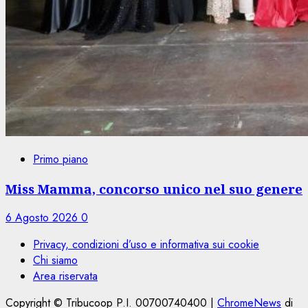
Primo piano
Miss Mamma, concorso unico nel suo genere
6 Agosto 2026
0
Privacy, condizioni d’uso e informativa sui cookie
Chi siamo
Area riservata
Copyright © Tribucoop P.I. 00700740400
|
ChromeNews
di