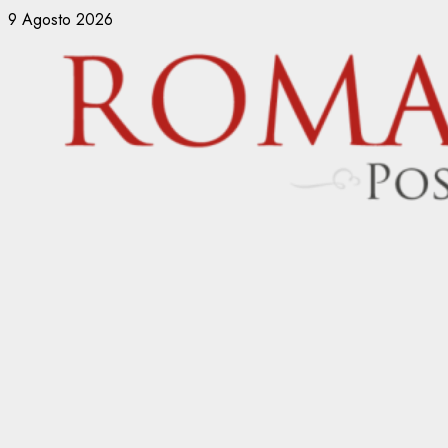
Vai
9 Agosto 2026
al
contenuto