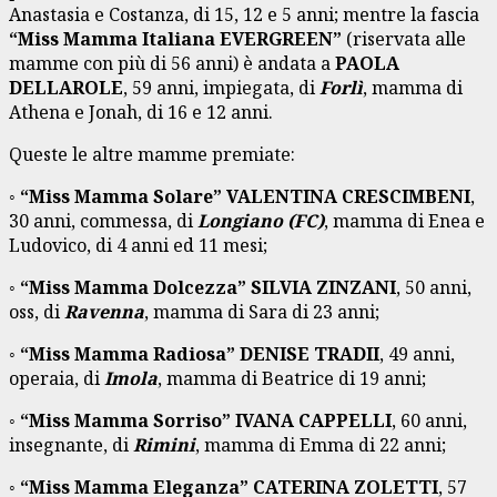
Anastasia e Costanza, di 15, 12 e 5 anni; mentre la fascia
“
Miss Mamma Italiana EVERGREEN
”
(riservata alle
mamme con più di 56 anni) è andata a
PAOLA
DELLAROLE
, 59 anni, impiegata, di
Forlì
, mamma di
Athena e Jonah, di 16 e 12 anni.
Queste le altre mamme premiate:
◦
“
Miss Mamma Solare
”
VALENTINA CRESCIMBENI
,
30 anni, commessa, di
Longiano (FC)
, mamma di Enea e
Ludovico, di 4 anni ed 11 mesi;
◦
“
Miss Mamma Dolcezza
”
SILVIA ZINZANI
, 50 anni,
oss, di
Ravenna
, mamma di Sara di 23 anni;
◦
“
Miss Mamma Radiosa
”
DENISE TRADII
, 49 anni,
operaia, di
Imola
, mamma di Beatrice di 19 anni;
◦
“
Miss Mamma Sorriso
”
IVANA CAPPELLI
, 60 anni,
insegnante, di
Rimini
, mamma di Emma di 22 anni;
◦
“
Miss Mamma Eleganza
”
CATERINA ZOLETTI
, 57