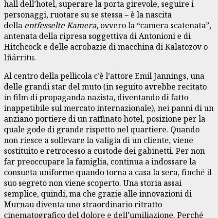
hall dell’hotel, superare la porta girevole, seguire i
personaggi, ruotare su se stessa – è la nascita
della
entfesselte Kamera
, ovvero la “camera scatenata”,
antenata della ripresa soggettiva di Antonioni e di
Hitchcock e delle acrobazie di macchina di Kalatozov o
Iñárritu.
Al centro della pellicola c’è l’attore Emil Jannings, una
delle grandi star del muto (in seguito avrebbe recitato
in film di propaganda nazista, diventando di fatto
inappetibile sul mercato internazionale), nei panni di un
anziano portiere di un raffinato hotel, posizione per la
quale gode di grande rispetto nel quartiere. Quando
non riesce a sollevare la valigia di un cliente, viene
sostituito e retrocesso a custode dei gabinetti. Per non
far preoccupare la famiglia, continua a indossare la
consueta uniforme quando torna a casa la sera, finché il
suo segreto non viene scoperto. Una storia assai
semplice, quindi, ma che grazie alle innovazioni di
Murnau diventa uno straordinario ritratto
cinematografico del dolore e dell’umiliazione. Perché