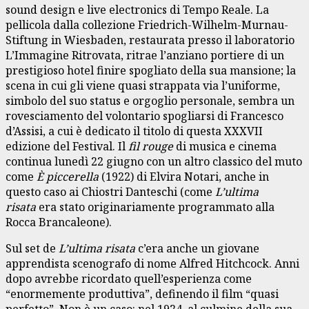
sound design e live electronics di Tempo Reale. La
pellicola dalla collezione Friedrich-Wilhelm-Murnau-
Stiftung in Wiesbaden, restaurata presso il laboratorio
L’Immagine Ritrovata, ritrae l’anziano portiere di un
prestigioso hotel finire spogliato della sua mansione; la
scena in cui gli viene quasi strappata via l’uniforme,
simbolo del suo status e orgoglio personale, sembra un
rovesciamento del volontario spogliarsi di Francesco
d’Assisi, a cui è dedicato il titolo di questa XXXVII
edizione del Festival. Il
fil rouge
di musica e cinema
continua lunedì 22 giugno con un altro classico del muto
come
È piccerella
(1922) di Elvira Notari, anche in
questo caso ai Chiostri Danteschi (come
L’ultima
risata
era stato originariamente programmato alla
Rocca Brancaleone).
Sul set de
L’ultima risata
c’era anche un giovane
apprendista scenografo di nome Alfred Hitchcock. Anni
dopo avrebbe ricordato quell’esperienza come
“enormemente produttiva”, definendo il film “quasi
perfetto”. Non è un caso: nel 1924, al culmine della sua