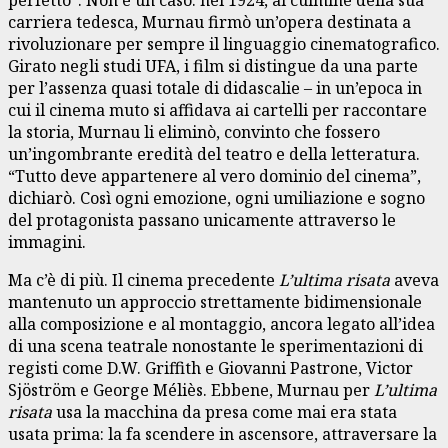
carriera tedesca, Murnau firmò un’opera destinata a
rivoluzionare per sempre il linguaggio cinematografico.
Girato negli studi UFA, i film si distingue da una parte
per l’assenza quasi totale di didascalie – in un’epoca in
cui il cinema muto si affidava ai cartelli per raccontare
la storia, Murnau li eliminò, convinto che fossero
un’ingombrante eredità del teatro e della letteratura.
“Tutto deve appartenere al vero dominio del cinema”,
dichiarò. Così ogni emozione, ogni umiliazione e sogno
del protagonista passano unicamente attraverso le
immagini.
Ma c’è di più. Il cinema precedente
L’ultima risata
aveva
mantenuto un approccio strettamente bidimensionale
alla composizione e al montaggio, ancora legato all’idea
di una scena teatrale nonostante le sperimentazioni di
registi come D.W. Griffith e Giovanni Pastrone, Victor
Sjöström e George Méliès. Ebbene, Murnau per
L’ultima
risata
usa la macchina da presa come mai era stata
usata prima: la fa scendere in ascensore, attraversare la