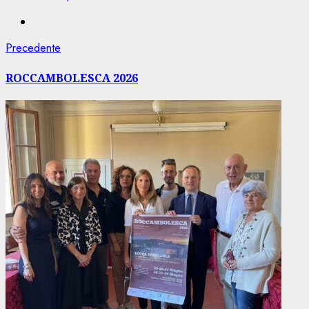
Navigazione
Articolo
Precedente
precedente:
articolo
ROCCAMBOLESCA 2026