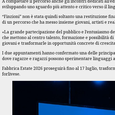
A completare il percorso anche gli incontri dedicati all’ed
sviluppando uno sguardo più attento e critico verso il lin
“Finzioni” non è stata quindi soltanto una restituzione fina
di un percorso che ha messo insieme giovani, artisti e realt
«La grande partecipazione del pubblico e l’entusiasmo dei 
che mettono al centro talento, formazione e possibilità di
giovani e trasformarle in opportunità concrete di crescita 
I due appuntamenti hanno confermato una delle principali
dove ragazze e ragazzi possono sperimentare linguaggi ar
Fabbrica Estate 2026 proseguirà fino al 17 luglio, trasfor
forlivese.