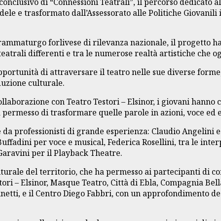
o conclusivo di “Connessioni Teatrali”, il percorso dedicato 
le e trasformato dall’Assessorato alle Politiche Giovanili 
ammaturgo forlivese di rilevanza nazionale, il progetto ha
atrali differenti e tra le numerose realtà artistiche che ogn
portunità di attraversare il teatro nelle sue diverse forme, 
uzione culturale.
llaborazione con Teatro Testori – Elsinor, i giovani hanno c
a permesso di trasformare quelle parole in azioni, voce ed
te da professionisti di grande esperienza: Claudio Angelini 
 Buffadini per voce e musical, Federica Rosellini, tra le in
Garavini per il Playback Theatre.
lturale del territorio, che ha permesso ai partecipanti di 
ri – Elsinor, Masque Teatro, Città di Ebla, Compagnia Bella
etti, e il Centro Diego Fabbri, con un approfondimento dedi