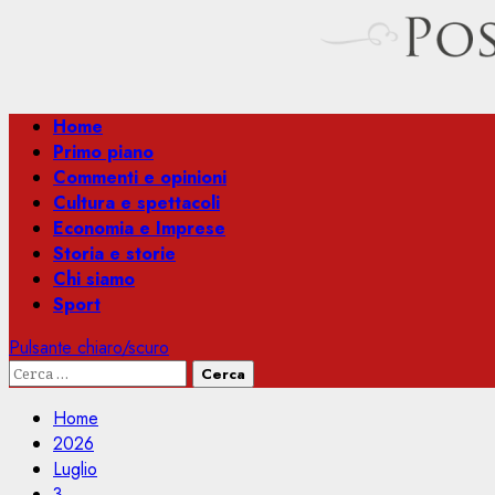
Menu
Home
principale
Primo piano
Commenti e opinioni
Cultura e spettacoli
Economia e Imprese
Storia e storie
Chi siamo
Sport
Pulsante chiaro/scuro
Ricerca
per:
Home
2026
Luglio
3