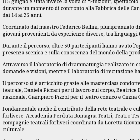
Il 5 giugno è stata invece la volta di “Finzioni”, spettacol
durante un momento di confronto alla Fabbrica delle Cande
dai 14 ai 35 anni.
Coordinato dal maestro Federico Bellini, pluripremiato dr
giovani provenienti da esperienze diverse, tra linguaggi te
Durante il percorso, oltre 50 partecipanti hanno avuto l’op
presenza scenica e sulla conoscenza del mondo della prod
Attraverso il laboratorio di drammaturgia realizzato in co
domande e visioni, mentre il laboratorio di recitazione h
Il percorso si è arricchito grazie alle masterclass condot
teatrale, Daniela Piccari per il lavoro sul corpo, Beatrice
nazionale, Giampiero Pizzol per il teatro comico e Cinzia 
Fondamentale anche il contributo della rete teatrale e cu
forlivese: Accademia Perduta Romagna Teatri, Teatro Testo
compagnie teatrali forlivesi coordinata da Loretta Giovann
culturale.