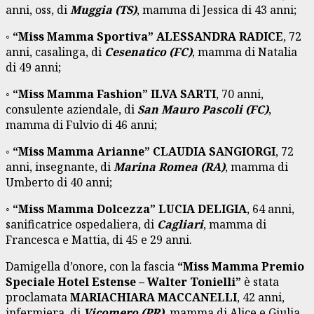
anni, oss, di
Muggia (TS)
, mamma di Jessica di 43 anni;
◦
“
Miss Mamma Sportiva
”
ALESSANDRA RADICE
, 72
anni, casalinga, di
Cesenatico (FC)
, mamma di Natalia
di 49 anni;
◦
“
Miss Mamma Fashion
”
ILVA SARTI
, 70 anni,
consulente aziendale, di
San Mauro Pascoli (FC)
,
mamma di Fulvio di 46 anni;
◦
“
Miss Mamma Arianne
”
CLAUDIA SANGIORGI
, 72
anni, insegnante, di
Marina Romea (RA)
, mamma di
Umberto di 40 anni;
◦
“
Miss Mamma Dolcezza
”
LUCIA DELIGIA
, 64 anni,
sanificatrice ospedaliera, di
Cagliari
, mamma di
Francesca e Mattia, di 45 e 29 anni.
Damigella d’onore, con la fascia
“
Miss Mamma Premio
Speciale Hotel Estense – Walter Tonielli
”
è stata
proclamata
MARIACHIARA MACCANELLI
, 42 anni,
infermiera, di
Vicomero (PR)
, mamma di Alice e Giulia,