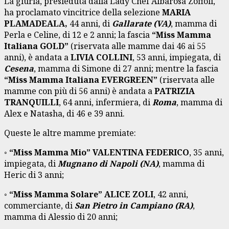
La giuria, presieduta dalla Lady Chef Albarosa Zoffoli,
ha proclamato vincitrice della selezione
MARIA
PLAMADEALA,
44 anni, di
Gallarate (VA)
, mamma di
Perla e Celine, di 12 e 2 anni; la fascia
“
Miss Mamma
Italiana GOLD
”
(riservata alle mamme dai 46 ai 55
anni), è andata a
LIVIA COLLINI
, 53 anni, impiegata, di
Cesena
, mamma di Simone di 27 anni; mentre la fascia
“
Miss Mamma Italiana EVERGREEN
”
(riservata alle
mamme con più di 56 anni) è andata a
PATRIZIA
TRANQUILLI
, 64 anni, infermiera, di
Roma
, mamma di
Alex e Natasha, di 46 e 39 anni.
Queste le altre mamme premiate:
◦
“
Miss Mamma Mio
”
VALENTINA FEDERICO
, 35 anni,
impiegata, di
Mugnano di Napoli (NA)
, mamma di
Heric di 3 anni;
◦
“
Miss Mamma Solare
”
ALICE ZOLI
, 42 anni,
commerciante, di
San Pietro in Campiano (RA)
,
mamma di Alessio di 20 anni;