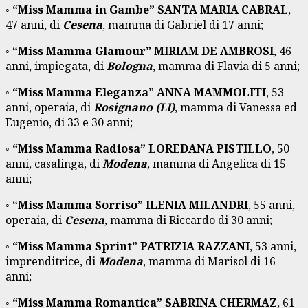
◦
“
Miss Mamma in Gambe
”
SANTA MARIA CABRAL
,
47 anni, di
Cesena
, mamma di Gabriel di 17 anni;
◦
“
Miss Mamma Glamour
”
MIRIAM DE AMBROSI
, 46
anni, impiegata, di
Bologna
, mamma di Flavia di 5 anni;
◦
“
Miss Mamma Eleganza
”
ANNA MAMMOLITI
, 53
anni, operaia, di
Rosignano (LI)
, mamma di Vanessa ed
Eugenio, di 33 e 30 anni;
◦
“
Miss Mamma Radiosa
”
LOREDANA PISTILLO
, 50
anni, casalinga, di
Modena
, mamma di Angelica di 15
anni;
◦
“
Miss Mamma Sorriso
”
ILENIA MILANDRI
, 55 anni,
operaia, di
Cesena
, mamma di Riccardo di 30 anni;
◦
“
Miss Mamma Sprint
”
PATRIZIA RAZZANI
, 53 anni,
imprenditrice, di
Modena
, mamma di Marisol di 16
anni;
◦
“
Miss Mamma Romantica
”
SABRINA CHERMAZ
, 61