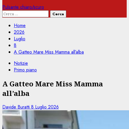
Pulsante chiaro/scuro
Ricerca
per:
Home
2026
Luglio
8
A Gatteo Mare Miss Mamma all’alba
Notizie
Primo piano
A Gatteo Mare Miss Mamma
all’alba
Davide Buratti
8 Luglio 2026