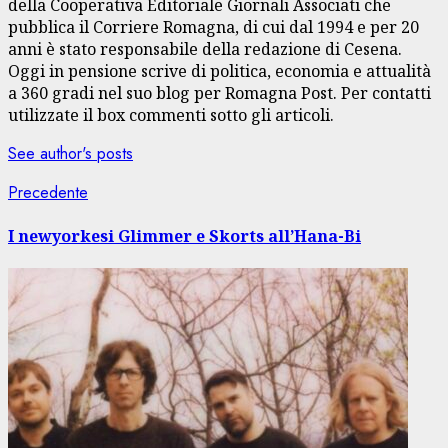
della Cooperativa Editoriale Giornali Associati che
pubblica il Corriere Romagna, di cui dal 1994 e per 20
anni è stato responsabile della redazione di Cesena.
Oggi in pensione scrive di politica, economia e attualità
a 360 gradi nel suo blog per Romagna Post. Per contatti
utilizzate il box commenti sotto gli articoli.
See author's posts
Navigazione
Articolo
Precedente
precedente:
articolo
I newyorkesi Glimmer e Skorts all’Hana-Bi