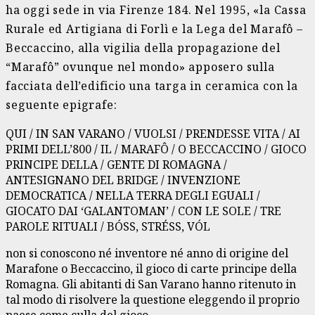
ha oggi sede in via Firenze 184. Nel 1995, «la Cassa
Rurale ed Artigiana di Forlì e la Lega del Marafô –
Beccaccino, alla vigilia della propagazione del
“Marafô” ovunque nel mondo» apposero sulla
facciata dell’edificio una targa in ceramica con la
seguente epigrafe:
QUI / IN SAN VARANO / VUOLSI / PRENDESSE VITA / AI
PRIMI DELL’800 / IL / MARAFÔ / O BECCACCINO / GIOCO
PRINCIPE DELLA / GENTE DI ROMAGNA /
ANTESIGNANO DEL BRIDGE / INVENZIONE
DEMOCRATICA / NELLA TERRA DEGLI EGUALI /
GIOCATO DAI ‘GALANTOMAN’ / CON LE SOLE / TRE
PAROLE RITUALI / BÓSS, STRÉSS, VÓL
non si conoscono né inventore né anno di origine del
Marafone o Beccaccino, il gioco di carte principe della
Romagna. Gli abitanti di San Varano hanno ritenuto in
tal modo di risolvere la questione eleggendo il proprio
paese come culla del gioco.