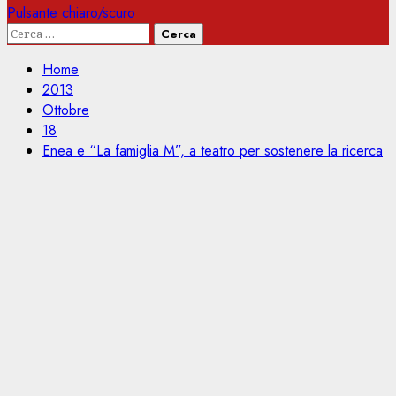
Pulsante chiaro/scuro
Ricerca
per:
Home
2013
Ottobre
18
Enea e “La famiglia M”, a teatro per sostenere la ricerca