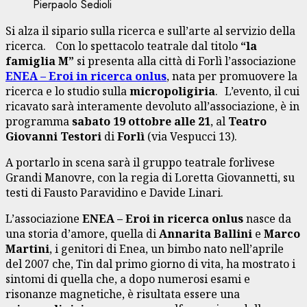
Pierpaolo Sedioli
Si alza il sipario sulla ricerca e sull’arte al servizio della
ricerca. Con lo spettacolo teatrale dal titolo
“la
famiglia M”
si presenta alla città di Forlì l’associazione
ENEA – Eroi in ricerca onlus
, nata per promuovere la
ricerca e lo studio sulla
micropoligiria
. L’evento, il cui
ricavato sarà interamente devoluto all’associazione, è in
programma
sabato 19 ottobre alle 21
, al
Teatro
Giovanni Testori
di
Forlì
(via Vespucci 13).
A portarlo in scena sarà il gruppo teatrale forlivese
Grandi Manovre, con la regia di Loretta Giovannetti, su
testi di Fausto Paravidino e Davide Linari.
L’associazione
ENEA – Eroi in ricerca onlus
nasce da
una storia d’amore, quella di
Annarita Ballini
e
Marco
Martini
, i genitori di Enea, un bimbo nato nell’aprile
del 2007 che, Tin dal primo giorno di vita, ha mostrato i
sintomi di quella che, a dopo numerosi esami e
risonanze magnetiche, è risultata essere una