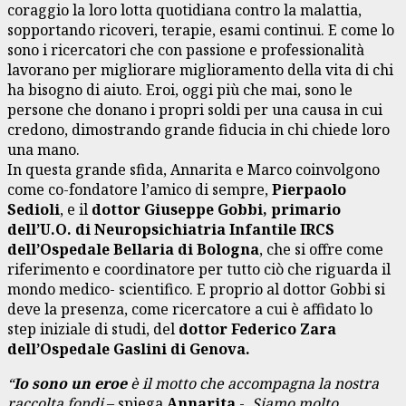
coraggio la loro lotta quotidiana contro la malattia,
sopportando ricoveri, terapie, esami continui. E come lo
sono i ricercatori che con passione e professionalità
lavorano per migliorare miglioramento della vita di chi
ha bisogno di aiuto. Eroi, oggi più che mai, sono le
persone che donano i propri soldi per una causa in cui
credono, dimostrando grande fiducia in chi chiede loro
una mano.
In questa grande sfida, Annarita e Marco coinvolgono
come co-fondatore l’amico di sempre,
Pierpaolo
Sedioli
, e il
dottor Giuseppe Gobbi, primario
dell’U.O. di Neuropsichiatria Infantile IRCS
dell’Ospedale Bellaria di Bologna
, che si offre come
riferimento e coordinatore per tutto ciò che riguarda il
mondo medico- scientifico. E proprio al dottor Gobbi si
deve la presenza, come ricercatore a cui è affidato lo
step iniziale di studi, del
dottor Federico Zara
dell’Ospedale Gaslini di Genova.
“
Io sono un eroe
è il motto che accompagna la nostra
raccolta fondi
– spiega
Annarita
-.
Siamo molto