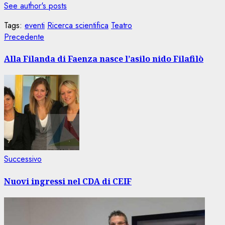
See author's posts
Tags:
eventi
Ricerca scientifica
Teatro
Navigazione
Articolo
Precedente
precedente:
articolo
Alla Filanda di Faenza nasce l’asilo nido Filafilò
Articolo
Successivo
successivo:
Nuovi ingressi nel CDA di CEIF