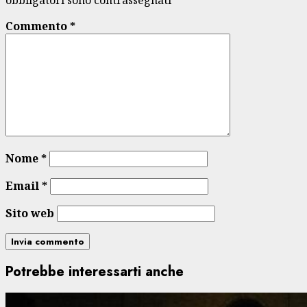
obbligatori sono contrassegnati
*
Commento
*
Nome
*
Email
*
Sito web
Potrebbe interessarti anche