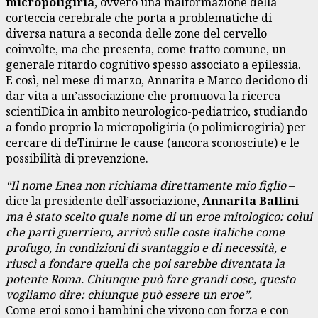
micropoligiria
, ovvero una malformazione della
corteccia cerebrale che porta a problematiche di
diversa natura a seconda delle zone del cervello
coinvolte, ma che presenta, come tratto comune, un
generale ritardo cognitivo spesso associato a epilessia.
E così, nel mese di marzo, Annarita e Marco decidono di
dar vita a un’associazione che promuova la ricerca
scientiDica in ambito neurologico-pediatrico, studiando
a fondo proprio la micropoligiria (o polimicrogiria) per
cercare di deTinirne le cause (ancora sconosciute) e le
possibilità di prevenzione.
“Il nome Enea non richiama direttamente mio figlio
–
dice la presidente dell’associazione,
Annarita Ballini
–
ma è stato scelto quale nome di un eroe mitologico: colui
che partì guerriero, arrivò sulle coste italiche come
profugo, in condizioni di svantaggio e di necessità, e
riuscì a fondare quella che poi sarebbe diventata la
potente Roma. Chiunque può fare grandi cose, questo
vogliamo dire: chiunque può essere un eroe”.
Come eroi sono i bambini che vivono con forza e con