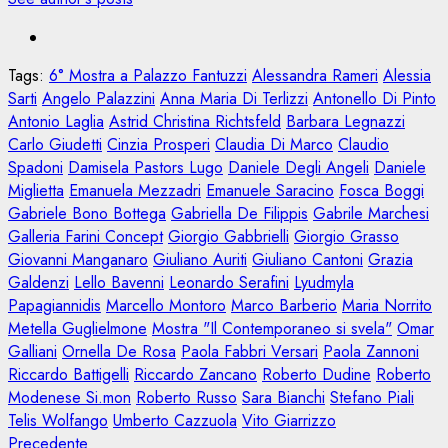
Tags:
6° Mostra a Palazzo Fantuzzi
Alessandra Rameri
Alessia
Sarti
Angelo Palazzini
Anna Maria Di Terlizzi
Antonello Di Pinto
Antonio Laglia
Astrid Christina Richtsfeld
Barbara Legnazzi
Carlo Giudetti
Cinzia Prosperi
Claudia Di Marco
Claudio
Spadoni
Damisela Pastors Lugo
Daniele Degli Angeli
Daniele
Miglietta
Emanuela Mezzadri
Emanuele Saracino
Fosca Boggi
Gabriele Bono Bottega
Gabriella De Filippis
Gabrile Marchesi
Galleria Farini Concept
Giorgio Gabbrielli
Giorgio Grasso
Giovanni Manganaro
Giuliano Auriti
Giuliano Cantoni
Grazia
Galdenzi
Lello Bavenni
Leonardo Serafini
Lyudmyla
Papagiannidis
Marcello Montoro
Marco Barberio
Maria Norrito
Metella Guglielmone
Mostra "Il Contemporaneo si svela"
Omar
Galliani
Ornella De Rosa
Paola Fabbri Versari
Paola Zannoni
Riccardo Battigelli
Riccardo Zancano
Roberto Dudine
Roberto
Modenese Si.mon
Roberto Russo
Sara Bianchi
Stefano Piali
Telis Wolfango
Umberto Cazzuola
Vito Giarrizzo
Articolo
Precedente