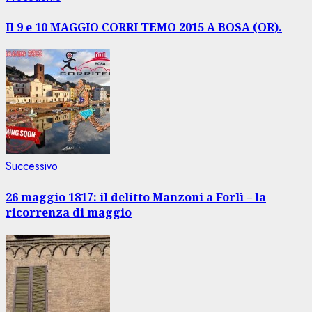
Navigazione
precedente:
articolo
Il 9 e 10 MAGGIO CORRI TEMO 2015 A BOSA (OR).
Articolo
Successivo
successivo:
26 maggio 1817: il delitto Manzoni a Forlì – la
ricorrenza di maggio