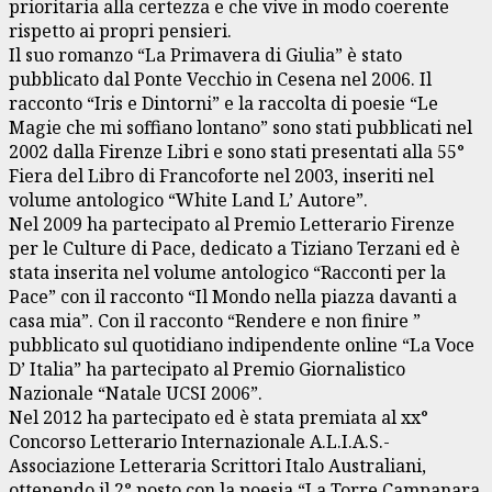
prioritaria alla certezza e che vive in modo coerente
rispetto ai propri pensieri.
Il suo romanzo “La Primavera di Giulia” è stato
pubblicato dal Ponte Vecchio in Cesena nel 2006. Il
racconto “Iris e Dintorni” e la raccolta di poesie “Le
Magie che mi soffiano lontano” sono stati pubblicati nel
2002 dalla Firenze Libri e sono stati presentati alla 55°
Fiera del Libro di Francoforte nel 2003, inseriti nel
volume antologico “White Land L’ Autore”.
Nel 2009 ha partecipato al Premio Letterario Firenze
per le Culture di Pace, dedicato a Tiziano Terzani ed è
stata inserita nel volume antologico “Racconti per la
Pace” con il racconto “Il Mondo nella piazza davanti a
casa mia”. Con il racconto “Rendere e non finire ”
pubblicato sul quotidiano indipendente online “La Voce
D’ Italia” ha partecipato al Premio Giornalistico
Nazionale “Natale UCSI 2006”.
Nel 2012 ha partecipato ed è stata premiata al xx°
Concorso Letterario Internazionale A.L.I.A.S.-
Associazione Letteraria Scrittori Italo Australiani,
ottenendo il 2° posto con la poesia “La Torre Campanara