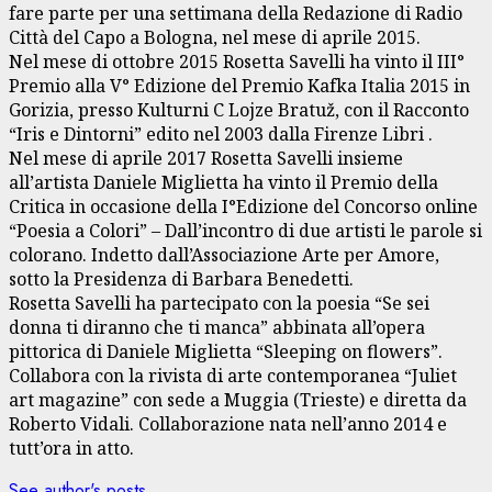
fare parte per una settimana della Redazione di Radio
Città del Capo a Bologna, nel mese di aprile 2015.
Nel mese di ottobre 2015 Rosetta Savelli ha vinto il III°
Premio alla V° Edizione del Premio Kafka Italia 2015 in
Gorizia, presso Kulturni C Lojze Bratuž, con il Racconto
“Iris e Dintorni” edito nel 2003 dalla Firenze Libri .
Nel mese di aprile 2017 Rosetta Savelli insieme
all’artista Daniele Miglietta ha vinto il Premio della
Critica in occasione della I°Edizione del Concorso online
“Poesia a Colori” – Dall’incontro di due artisti le parole si
colorano. Indetto dall’Associazione Arte per Amore,
sotto la Presidenza di Barbara Benedetti.
Rosetta Savelli ha partecipato con la poesia “Se sei
donna ti diranno che ti manca” abbinata all’opera
pittorica di Daniele Miglietta “Sleeping on flowers”.
Collabora con la rivista di arte contemporanea “Juliet
art magazine” con sede a Muggia (Trieste) e diretta da
Roberto Vidali. Collaborazione nata nell’anno 2014 e
tutt’ora in atto.
See author's posts