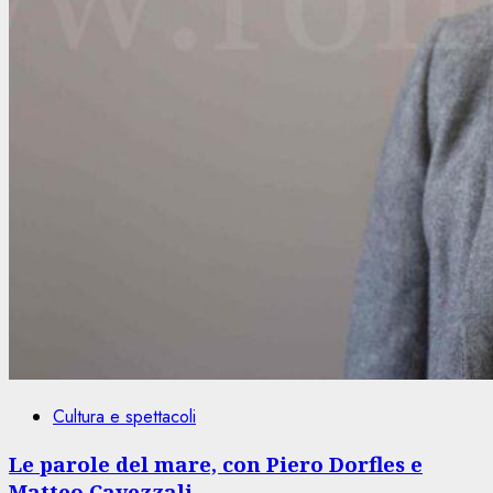
Cultura e spettacoli
Le parole del mare, con Piero Dorfles e
Matteo Cavezzali