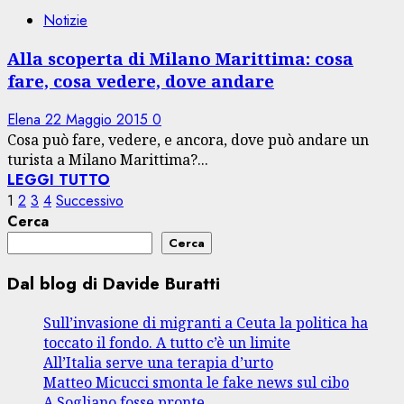
Notizie
Alla scoperta di Milano Marittima: cosa
fare, cosa vedere, dove andare
Elena
22 Maggio 2015
0
Cosa può fare, vedere, e ancora, dove può andare un
turista a Milano Marittima?...
LEGGI TUTTO
Paginazione
1
2
3
4
Successivo
Cerca
degli
Cerca
articoli
Dal blog di Davide Buratti
Sull’invasione di migranti a Ceuta la politica ha
toccato il fondo. A tutto c’è un limite
All’Italia serve una terapia d’urto
Matteo Micucci smonta le fake news sul cibo
A Sogliano fosse pronte