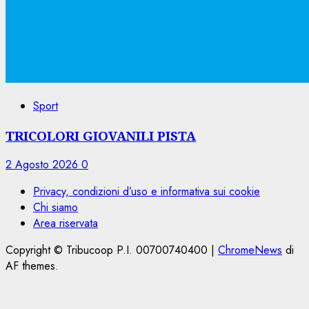
Sport
TRICOLORI GIOVANILI PISTA
2 Agosto 2026
0
Privacy, condizioni d’uso e informativa sui cookie
Chi siamo
Area riservata
Copyright © Tribucoop P.I. 00700740400
|
ChromeNews
di
AF themes.