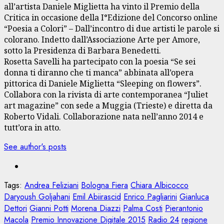
all’artista Daniele Miglietta ha vinto il Premio della
Critica in occasione della I°Edizione del Concorso online
“Poesia a Colori” – Dall’incontro di due artisti le parole si
colorano. Indetto dall’Associazione Arte per Amore,
sotto la Presidenza di Barbara Benedetti.
Rosetta Savelli ha partecipato con la poesia “Se sei
donna ti diranno che ti manca” abbinata all’opera
pittorica di Daniele Miglietta “Sleeping on flowers”.
Collabora con la rivista di arte contemporanea “Juliet
art magazine” con sede a Muggia (Trieste) e diretta da
Roberto Vidali. Collaborazione nata nell’anno 2014 e
tutt’ora in atto.
See author's posts
Tags:
Andrea Feliziani
Bologna Fiera
Chiara Albicocco
Daryoush Goljahani
Emil Abiirascid
Enrico Pagliarini
Gianluca
Dettori
Gianni Potti
Morena Diazzi
Palma Costi
Pierantonio
Macola
Premio Innovazione Digitale 2015
Radio 24
regione