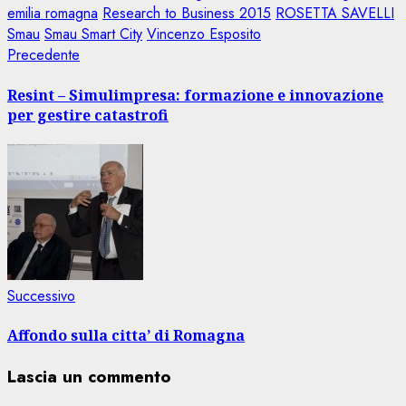
emilia romagna
Research to Business 2015
ROSETTA SAVELLI
Smau
Smau Smart City
Vincenzo Esposito
Navigazione
Articolo
Precedente
precedente:
articolo
Resint – Simulimpresa: formazione e innovazione
per gestire catastrofi
Articolo
Successivo
successivo:
Affondo sulla citta’ di Romagna
Lascia un commento