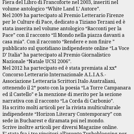
Fiera del Libro di Francoforte nel 2003, inseriti nel
volume antologico “White Land L’ Autore”.
Nel 2009 ha partecipato al Premio Letterario Firenze
per le Culture di Pace, dedicato a Tiziano Terzani ed è
stata inserita nel volume antologico “Racconti per la
Pace” con il racconto “Il Mondo nella piazza davanti a
casa mia”. Con il racconto “Rendere e non finire ”
pubblicato sul quotidiano indipendente online “La Voce
D’ Italia” ha partecipato al Premio Giornalistico
Nazionale “Natale UCSI 2006”.
Nel 2012 ha partecipato ed è stata premiata al xx°
Concorso Letterario Internazionale A.L.I.A.S.-
Associazione Letteraria Scrittori Italo Australiani,
ottenendo il 2° posto con la poesia “La Torre Campanara
ed il Castello” e la menzione di merito per la sezione
narrativa con il racconto “La Corda di Carbonio”.
Ha scritto molti articoli per la rivista multiculturale
indipendente “Horizon Literary Contemporary” con
sede in Bucharest e diramata poi nel mondo.
Scrive inoltre articoli per diversi Magazine online.
E’ stata fra i tre vincitori all’evento Turboblogging per