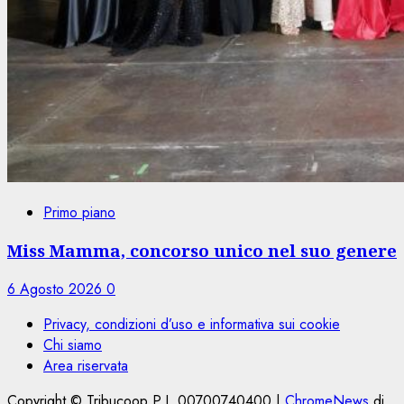
Primo piano
Miss Mamma, concorso unico nel suo genere
6 Agosto 2026
0
Privacy, condizioni d’uso e informativa sui cookie
Chi siamo
Area riservata
Copyright © Tribucoop P.I. 00700740400
|
ChromeNews
di