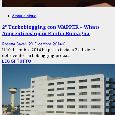
Storia e storie
2° Turboblogging con WAPPER – Whats
Apprenticeship in Emilia Romagna
Rosetta Savelli
23 Dicembre 2014
0
Il 10 dicembre 2014 ha preso il via la 2 edizione
dell’evento Turboblogging presso...
LEGGI TUTTO