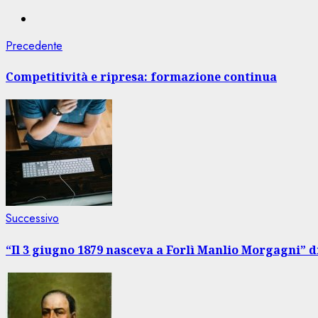
Navigazione
Articolo
Precedente
precedente:
articolo
Competitività e ripresa: formazione continua
Articolo
Successivo
successivo:
“Il 3 giugno 1879 nasceva a Forlì Manlio Morgagni” di