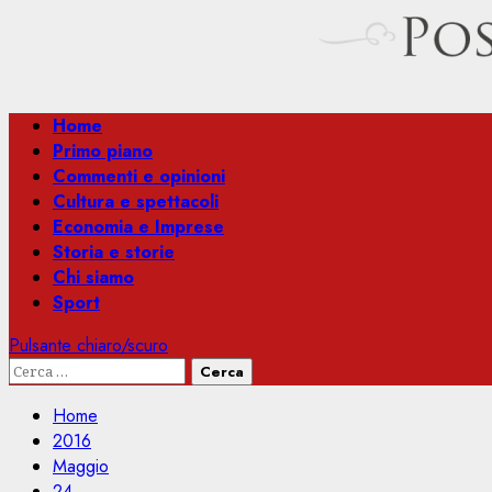
Menu
Home
principale
Primo piano
Commenti e opinioni
Cultura e spettacoli
Economia e Imprese
Storia e storie
Chi siamo
Sport
Pulsante chiaro/scuro
Ricerca
per:
Home
2016
Maggio
24