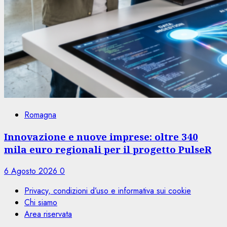
Romagna
Innovazione e nuove imprese: oltre 340
mila euro regionali per il progetto PulseR
6 Agosto 2026
0
Privacy, condizioni d’uso e informativa sui cookie
Chi siamo
Area riservata