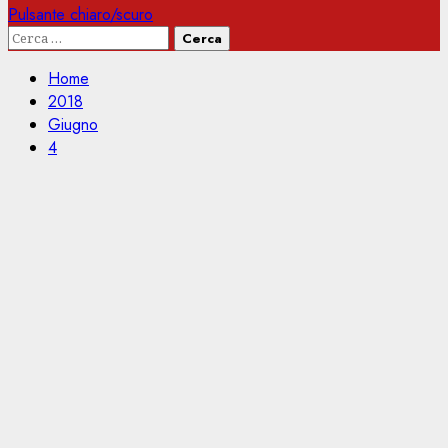
Pulsante chiaro/scuro
Ricerca
per:
Home
2018
Giugno
4