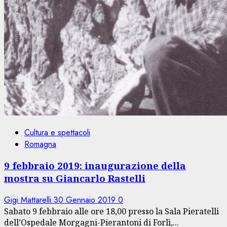
Cultura e spettacoli
Romagna
9 febbraio 2019: inaugurazione della
mostra su Giancarlo Rastelli
Gigi Mattarelli
30 Gennaio 2019
0
Sabato 9 febbraio alle ore 18,00 presso la Sala Pieratelli
dell’Ospedale Morgagni-Pierantoni di Forlì,...