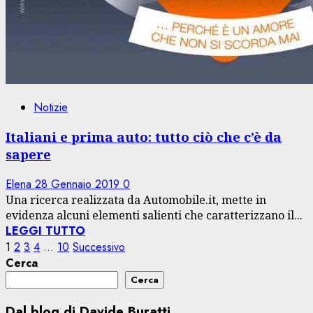
Notizie
Italiani e prima auto: tutto ciò che c’è da
sapere
Elena
28 Gennaio 2019
0
Una ricerca realizzata da Automobile.it, mette in
evidenza alcuni elementi salienti che caratterizzano il...
LEGGI TUTTO
Paginazione
1
2
3
4
…
10
Successivo
Cerca
degli
Cerca
articoli
Dal blog di Davide Buratti