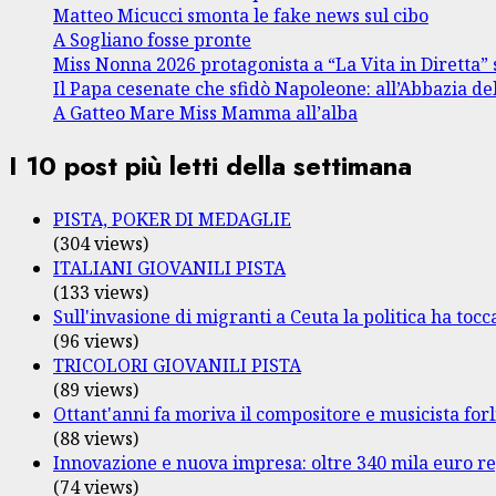
Matteo Micucci smonta le fake news sul cibo
A Sogliano fosse pronte
Miss Nonna 2026 protagonista a “La Vita in Diretta” 
Il Papa cesenate che sfidò Napoleone: all’Abbazia de
A Gatteo Mare Miss Mamma all’alba
I 10 post più letti della settimana
PISTA, POKER DI MEDAGLIE
(304 views)
ITALIANI GIOVANILI PISTA
(133 views)
Sull'invasione di migranti a Ceuta la politica ha tocca
(96 views)
TRICOLORI GIOVANILI PISTA
(89 views)
Ottant'anni fa moriva il compositore e musicista fo
(88 views)
Innovazione e nuova impresa: oltre 340 mila euro re
(74 views)