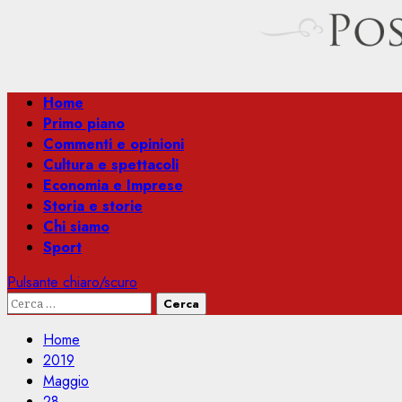
Menu
Home
principale
Primo piano
Commenti e opinioni
Cultura e spettacoli
Economia e Imprese
Storia e storie
Chi siamo
Sport
Pulsante chiaro/scuro
Ricerca
per:
Home
2019
Maggio
28