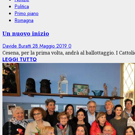
Politica
Primo piano
Romagna
Un nuovo inizio
Davide Buratti
28 Maggio 2019
0
Cesena, per la prima volta, andrà al ballottaggio. I Cattol
LEGGI TUTTO