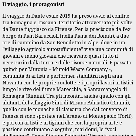
Il viaggio, i protagonisti
Il viaggio di Dante esule 2019 ha preso avvio al confine
tra Romagna e Toscana, territorio attraversato più volte
da Dante fuggiasco da Firenze. Per la precisione dall’ex
borgo di Pian Baruccioli (nella Piana dei Romiti), a due
ore di cammino da San Benedetto in Alpe, dove in un
“villaggio agricolo autosufficiente” vive una comunità di
giovani e meno giovani che ricavano quasi tutto il
necessario dalla terra e dalle risorse naturali. È passato
quindi per Mutonia – Mutoid Waste Company -,
comunità di artisti e performer stabilitisi negli anni
Novanta con le proprie roulotte e i propri lavori artistici
lungo le rive del fiume Marecchia, a Santarcangelo di
Romagna (Rimini). Tra gli incontri, anche quello con gli
abitanti del villaggio Sinti di Misano Adriatico (Rimini),
quello con le monache di clausura che dal convento di
Faenza si sono spostate nell’eremo di Montepaolo (Forlì),
e poi con artisti e artigiani che con la propria arte e
passione continuano a seguire, mai domi, le “voci
dell’anima”. Come Stefano Sabbatini Visconti, cantante e