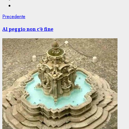
Navigazione
Articolo
Precedente
precedente:
articolo
Al peggio non c’è fine