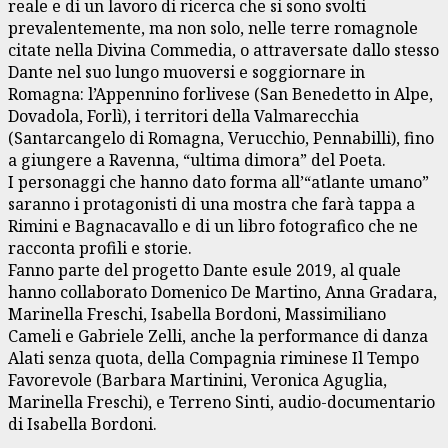
reale e di un lavoro di ricerca che si sono svolti
prevalentemente, ma non solo, nelle terre romagnole
citate nella Divina Commedia, o attraversate dallo stesso
Dante nel suo lungo muoversi e soggiornare in
Romagna: l’Appennino forlivese (San Benedetto in Alpe,
Dovadola, Forlì), i territori della Valmarecchia
(Santarcangelo di Romagna, Verucchio, Pennabilli), fino
a giungere a Ravenna, “ultima dimora” del Poeta.
I personaggi che hanno dato forma all’“atlante umano”
saranno i protagonisti di una mostra che farà tappa a
Rimini e Bagnacavallo e di un libro fotografico che ne
racconta profili e storie.
Fanno parte del progetto Dante esule 2019, al quale
hanno collaborato Domenico De Martino, Anna Gradara,
Marinella Freschi, Isabella Bordoni, Massimiliano
Cameli e Gabriele Zelli, anche la performance di danza
Alati senza quota, della Compagnia riminese Il Tempo
Favorevole (Barbara Martinini, Veronica Aguglia,
Marinella Freschi), e Terreno Sinti, audio-documentario
di Isabella Bordoni.