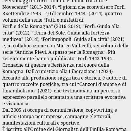
“Personaggi di Forlì. Uomini e donne tra Otto e
Novecento” (2013-2014), “I giorni che sconvolsero Forlì.
8 settembre 1943 – 10 dicembre 1944” (2014), quattro
volumi della serie “Fatti e misfatti di
Forlì e della Romagna” (2016-2019), “Forlì. Guida alla
città” (2012), “Terra del Sole. Guida alla fortezza
medicea” (2014), “Forlimpopoli. Guida alla città” (2021)
e, in collaborazione con Marco Vallicelli, sei volumi della
serie “Antiche Pievi. A spasso per la Romagna”. Più
recentemente hanno pubblicato “Forlì 1943-1944.
Cronache di guerra e Resistenza nel cuore della
Romagna. Dall’Armistizio alla Liberazione” (2024).
Accanto alla produzione saggistica e storica, è autore di
quattro raccolte poetiche, tra cui “Canzoni d’amore e di
funambolismo” (2021), che testimoniano un percorso
espressivo parallelo orientato a una scrittura evocativa
e visionaria.
Dal 2005 si occupa di comunicazione, copywriting e
ufficio stampa per imprese, campagne elettorali,
manifestazioni culturali e sportive.
È iscritto all’Ordine dei Giornalisti dell’Emilia-Romagna