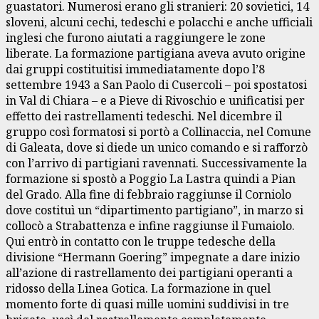
guastatori. Numerosi erano gli stranieri: 20 sovietici, 14
sloveni, alcuni cechi, tedeschi e polacchi e anche ufficiali
inglesi che furono aiutati a raggiungere le zone
liberate. La formazione partigiana aveva avuto origine
dai gruppi costituitisi immediatamente dopo l’8
settembre 1943 a San Paolo di Cusercoli – poi spostatosi
in Val di Chiara – e a Pieve di Rivoschio e unificatisi per
effetto dei rastrellamenti tedeschi. Nel dicembre il
gruppo così formatosi si portò a Collinaccia, nel Comune
di Galeata, dove si diede un unico comando e si rafforzò
con l’arrivo di partigiani ravennati. Successivamente la
formazione si spostò a Poggio La Lastra quindi a Pian
del Grado. Alla fine di febbraio raggiunse il Corniolo
dove costituì un “dipartimento partigiano”, in marzo si
collocò a Strabattenza e infine raggiunse il Fumaiolo.
Qui entrò in contatto con le truppe tedesche della
divisione “Hermann Goering” impegnate a dare inizio
all’azione di rastrellamento dei partigiani operanti a
ridosso della Linea Gotica. La formazione in quel
momento forte di quasi mille uomini suddivisi in tre