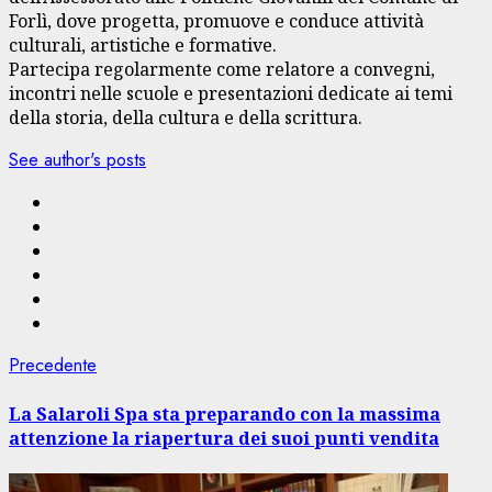
Forlì, dove progetta, promuove e conduce attività
culturali, artistiche e formative.
Partecipa regolarmente come relatore a convegni,
incontri nelle scuole e presentazioni dedicate ai temi
della storia, della cultura e della scrittura.
See author's posts
Navigazione
Articolo
Precedente
precedente:
articolo
La Salaroli Spa sta preparando con la massima
attenzione la riapertura dei suoi punti vendita