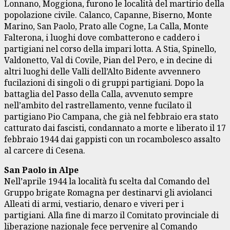
Lonnano, Moggiona, furono le località del martirio della
popolazione civile. Calanco, Capanne, Biserno, Monte
Marino, San Paolo, Prato alle Cogne, La Calla, Monte
Falterona, i luoghi dove combatterono e caddero i
partigiani nel corso della impari lotta. A Stia, Spinello,
Valdonetto, Val di Covile, Pian del Pero, e in decine di
altri luoghi delle Valli dell’Alto Bidente avvennero
fucilazioni di singoli o di gruppi partigiani. Dopo la
battaglia del Passo della Calla, avvenuto sempre
nell’ambito del rastrellamento, venne fucilato il
partigiano Pio Campana, che già nel febbraio era stato
catturato dai fascisti, condannato a morte e liberato il 17
febbraio 1944 dai gappisti con un rocambolesco assalto
al carcere di Cesena.
San Paolo in Alpe
Nell’aprile 1944 la località fu scelta dal Comando del
Gruppo brigate Romagna per destinarvi gli aviolanci
Alleati di armi, vestiario, denaro e viveri per i
partigiani. Alla fine di marzo il Comitato provinciale di
liberazione nazionale fece pervenire al Comando