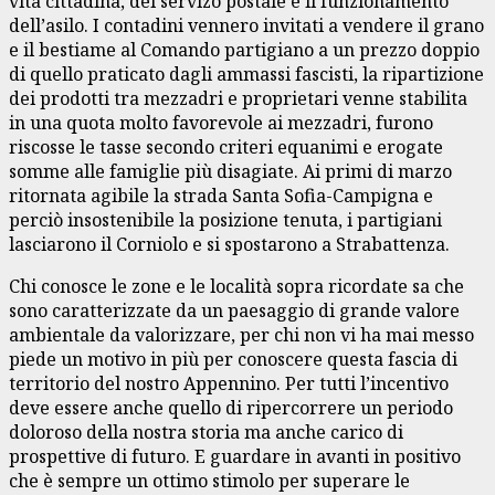
vita cittadina, del servizo postale e il funzionamento
dell’asilo. I contadini vennero invitati a vendere il grano
e il bestiame al Comando partigiano a un prezzo doppio
di quello praticato dagli ammassi fascisti, la ripartizione
dei prodotti tra mezzadri e proprietari venne stabilita
in una quota molto favorevole ai mezzadri, furono
riscosse le tasse secondo criteri equanimi e erogate
somme alle famiglie più disagiate. Ai primi di marzo
ritornata agibile la strada Santa Sofia-Campigna e
perciò insostenibile la posizione tenuta, i partigiani
lasciarono il Corniolo e si spostarono a Strabattenza.
Chi conosce le zone e le località sopra ricordate sa che
sono caratterizzate da un paesaggio di grande valore
ambientale da valorizzare, per chi non vi ha mai messo
piede un motivo in più per conoscere questa fascia di
territorio del nostro Appennino. Per tutti l’incentivo
deve essere anche quello di ripercorrere un periodo
doloroso della nostra storia ma anche carico di
prospettive di futuro. E guardare in avanti in positivo
che è sempre un ottimo stimolo per superare le