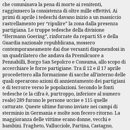
che comminava la pena di morte ai renitenti,
raggiunsero la consistenza di oltre mille effettivi. Ai
primi di aprile i tedeschi davano inizio a un massiccio
rastrellamento per “ripulire” la zona dalla presenza
partigiana. Le truppe tedesche della divisione
“Hermann Goering”, rinforzate da reparti SS e della
Guardia nazionale repubblicana, mossero
contemporaneamente dai due versanti disponendosi in
un quadrilatero che andava da Premilcuore a
Pennabilli, Borgo San Sepolcro e Consuma, allo scopo di
accerchiare le forze partigiane. Tra il 12 e il 17 aprile
procedettero alla formazione di sacche all’interno delle
quali operarono azioni di annientamento dei partigiani
e di terrorre verso le popolazioni. Secondo le fonti
tedesche (e la cifra è, purtroppo, inferiore al numero
reale) 289 furono le persone uccise e 115 quelle
catturate. Queste ultime furono inviate nei campi di
sterminio in Germania e molte non fecero ritorno. La
maggioranza delle vittime erano donne, vecchi e
bambini. Fragheto, Vallucciole, Partina, Castagno,