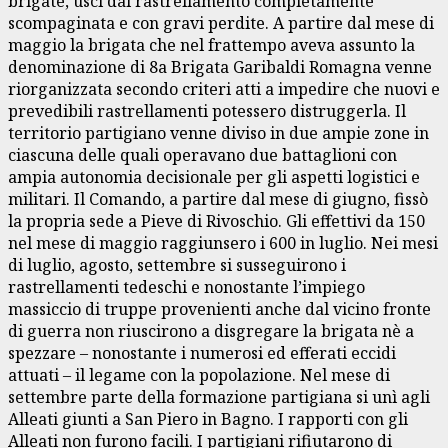
brigate, uscì dal rastrellamento completamente
scompaginata e con gravi perdite. A partire dal mese di
maggio la brigata che nel frattempo aveva assunto la
denominazione di 8a Brigata Garibaldi Romagna venne
riorganizzata secondo criteri atti a impedire che nuovi e
prevedibili rastrellamenti potessero distruggerla. Il
territorio partigiano venne diviso in due ampie zone in
ciascuna delle quali operavano due battaglioni con
ampia autonomia decisionale per gli aspetti logistici e
militari. Il Comando, a partire dal mese di giugno, fissò
la propria sede a Pieve di Rivoschio. Gli effettivi da 150
nel mese di maggio raggiunsero i 600 in luglio. Nei mesi
di luglio, agosto, settembre si susseguirono i
rastrellamenti tedeschi e nonostante l’impiego
massiccio di truppe provenienti anche dal vicino fronte
di guerra non riuscirono a disgregare la brigata nè a
spezzare – nonostante i numerosi ed efferati eccidi
attuati – il legame con la popolazione. Nel mese di
settembre parte della formazione partigiana si unì agli
Alleati giunti a San Piero in Bagno. I rapporti con gli
Alleati non furono facili. I partigiani rifiutarono di