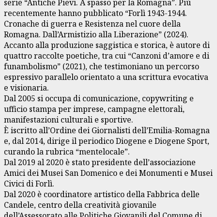
serie “Antiche Pievi. A spasso per la Romagna”. Più
recentemente hanno pubblicato “Forlì 1943-1944.
Cronache di guerra e Resistenza nel cuore della
Romagna. Dall’Armistizio alla Liberazione” (2024).
Accanto alla produzione saggistica e storica, è autore di
quattro raccolte poetiche, tra cui “Canzoni d’amore e di
funambolismo” (2021), che testimoniano un percorso
espressivo parallelo orientato a una scrittura evocativa
e visionaria.
Dal 2005 si occupa di comunicazione, copywriting e
ufficio stampa per imprese, campagne elettorali,
manifestazioni culturali e sportive.
È iscritto all’Ordine dei Giornalisti dell’Emilia-Romagna
e, dal 2014, dirige il periodico Diogene e Diogene Sport,
curando la rubrica “mentelocale”.
Dal 2019 al 2020 è stato presidente dell’associazione
Amici dei Musei San Domenico e dei Monumenti e Musei
Civici di Forlì.
Dal 2020 è coordinatore artistico della Fabbrica delle
Candele, centro della creatività giovanile
dell’Assessorato alle Politiche Giovanili del Comune di