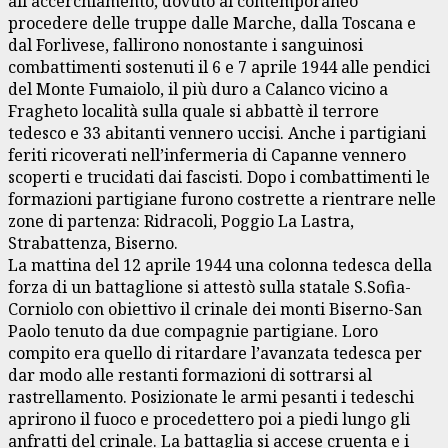
all’accerchiamento, dovuto al contemporaneo
procedere delle truppe dalle Marche, dalla Toscana e
dal Forlivese, fallirono nonostante i sanguinosi
combattimenti sostenuti il 6 e 7 aprile 1944 alle pendici
del Monte Fumaiolo, il più duro a Calanco vicino a
Fragheto località sulla quale si abbattè il terrore
tedesco e 33 abitanti vennero uccisi. Anche i partigiani
feriti ricoverati nell’infermeria di Capanne vennero
scoperti e trucidati dai fascisti. Dopo i combattimenti le
formazioni partigiane furono costrette a rientrare nelle
zone di partenza: Ridracoli, Poggio La Lastra,
Strabattenza, Biserno.
La mattina del 12 aprile 1944 una colonna tedesca della
forza di un battaglione si attestò sulla statale S.Sofia-
Corniolo con obiettivo il crinale dei monti Biserno-San
Paolo tenuto da due compagnie partigiane. Loro
compito era quello di ritardare l’avanzata tedesca per
dar modo alle restanti formazioni di sottrarsi al
rastrellamento. Posizionate le armi pesanti i tedeschi
aprirono il fuoco e procedettero poi a piedi lungo gli
anfratti del crinale. La battaglia si accese cruenta e i