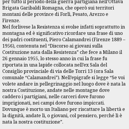
per tutto il periodo della guerra partigiana nell’Ottava
Brigata Garibaldi Romagna, che operò sui territori
montani delle province di Forlì, Pesato, Arezzo e
Firenze.
Nel forlivese la Resistenza si svolse infatti soprattutto in
montagna ed è significativo ricordare una frase di uno
dei padri costituenti, Piero Calamandrei (Firenze 1889 –
1956), contenuta nel “Discorso ai giovani sulla
Costituzione nata dalla Resistenza” che fece a Milano il
26 gennaio 1955, lo stesso anno in cui la frase fu
riportata in una lapide collocata nell’ex Sala del
Consiglio provinciale di via delle Torri 13 (ora Sala
comunale “Calamandrei”). Nell’epigrafe si legge “Se voi
volete andare in pellegrinaggio nel luogo dove è nata la
nostra Costituzione, andate nelle montagne dove
caddero i partigiani, nelle carceri dove furono
imprigionati, nei campi dove furono impiccati.
Dovunque è morto un Italiano per riscattare la libertà e
la dignità, andate lì, o giovani, col pensiero, perché lì è
nata la nostra costituzione”.