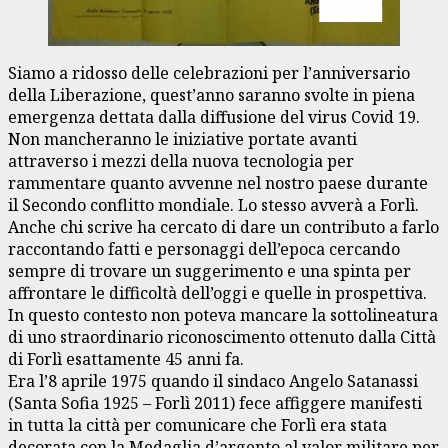
Siamo a ridosso delle celebrazioni per l’anniversario
della Liberazione, quest’anno saranno svolte in piena
emergenza dettata dalla diffusione del virus Covid 19.
Non mancheranno le iniziative portate avanti
attraverso i mezzi della nuova tecnologia per
rammentare quanto avvenne nel nostro paese durante
il Secondo conflitto mondiale. Lo stesso avverà a Forlì.
Anche chi scrive ha cercato di dare un contributo a farlo
raccontando fatti e personaggi dell’epoca cercando
sempre di trovare un suggerimento e una spinta per
affrontare le difficoltà dell’oggi e quelle in prospettiva.
In questo contesto non poteva mancare la sottolineatura
di uno straordinario riconoscimento ottenuto dalla Città
di Forlì esattamente 45 anni fa.
Era l’8 aprile 1975 quando il sindaco Angelo Satanassi
(Santa Sofia 1925 – Forlì 2011) fece affiggere manifesti
in tutta la città per comunicare che Forlì era stata
decorata con la Medaglia d’argento al valor militare per