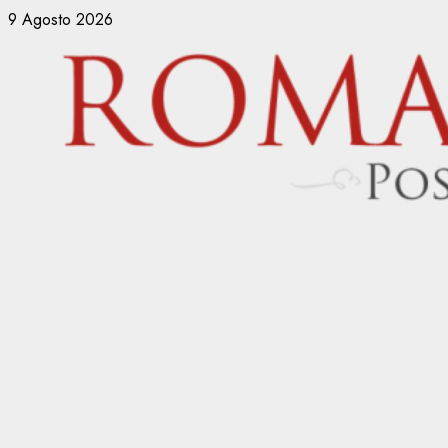
Vai
9 Agosto 2026
al
contenuto