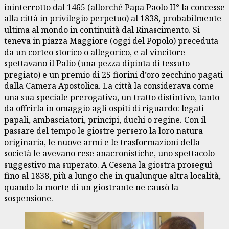
ininterrotto dal 1465 (allorché Papa Paolo II° la concesse
alla città in privilegio perpetuo) al 1838, probabilmente
ultima al mondo in continuità dal Rinascimento. Si
teneva in piazza Maggiore (oggi del Popolo) preceduta
da un corteo storico o allegorico, e al vincitore
spettavano il Palio (una pezza dipinta di tessuto
pregiato) e un premio di 25 fiorini d’oro zecchino pagati
dalla Camera Apostolica. La città la considerava come
una sua speciale prerogativa, un tratto distintivo, tanto
da offrirla in omaggio agli ospiti di riguardo: legati
papali, ambasciatori, principi, duchi o regine. Con il
passare del tempo le giostre persero la loro natura
originaria, le nuove armi e le trasformazioni della
società le avevano rese anacronistiche, uno spettacolo
suggestivo ma superato. A Cesena la giostra proseguì
fino al 1838, più a lungo che in qualunque altra località,
quando la morte di un giostrante ne causò la
sospensione.