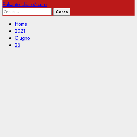
Pulsante chiaro/scuro
Ricerca
per:
Home
2021
Giugno
28