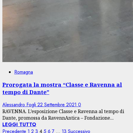
Romagna
Prorogata la mostra “Classe e Ravenna al
tempo di Dante”
Alessandro Fogli
22 Settembre 2021
0
RAVENNA. L’esposizione Classe e Ravenna al tempo di
Dante, promossa da RavennAntica – Fondazione...
LEGGI TUTTO
Paginazione
Precedente
1
2
3
4
5
6
7
…
13
Successivo