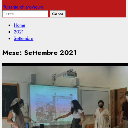
Pulsante chiaro/scuro
Ricerca
per:
Home
2021
Settembre
Mese:
Settembre 2021