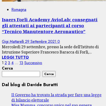
Romagna
Isaers Forlì Academy AvioLab: consegnati
gli attestati ai partecipanti al corso
“Tecnico Manutentore Aeronautico”
Gigi Mattarelli
29 Settembre 2021
0
Mercoledì 29 settembre, presso la sede dell’Istituto di
Istruzione Superiore Francesco Baracca di Forlì,...
LEGGI TUTTO
Paginazione
1
2
3
4
…
13
Successivo
Cerca
degli
Cerca
articoli
Dal blog di Davide Buratti
Il Governo ha trovato la strada per fare una legge
di bilancio elettorale
Miss Mamma, concorso unico nel suo genere