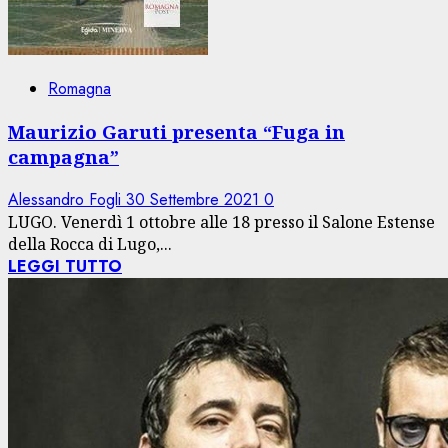
Romagna
Maurizio Garuti presenta “Fuga in
campagna”
Alessandro Fogli
30 Settembre 2021
0
LUGO. Venerdì 1 ottobre alle 18 presso il Salone Estense
della Rocca di Lugo,...
LEGGI TUTTO