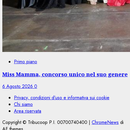
Primo piano
Miss Mamma, concorso unico nel suo genere
6 Agosto 2026
0
Privacy, condizioni d’uso e informativa sui cookie
Chi siamo
Area riservata
Copyright © Tribucoop P.I. 00700740400
|
ChromeNews
di
AF themes.