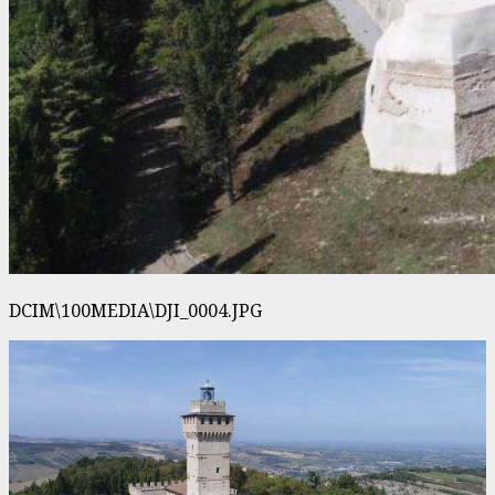
DCIM\100MEDIA\DJI_0004.JPG