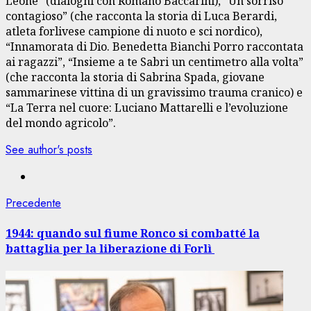
Leone” (dialoghi con Romano Baccarini), “Un sorriso
contagioso” (che racconta la storia di Luca Berardi,
atleta forlivese campione di nuoto e sci nordico),
“Innamorata di Dio. Benedetta Bianchi Porro raccontata
ai ragazzi”, “Insieme a te Sabri un centimetro alla volta”
(che racconta la storia di Sabrina Spada, giovane
sammarinese vittina di un gravissimo trauma cranico) e
“La Terra nel cuore: Luciano Mattarelli e l’evoluzione
del mondo agricolo”.
See author's posts
Navigazione
Articolo
Precedente
precedente:
articolo
1944: quando sul fiume Ronco si combatté la
battaglia per la liberazione di Forlì