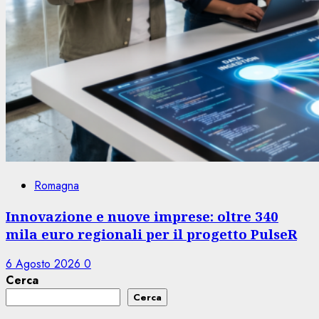
Romagna
Innovazione e nuove imprese: oltre 340
mila euro regionali per il progetto PulseR
6 Agosto 2026
0
Cerca
Cerca