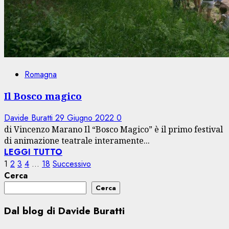
Romagna
Il Bosco magico
Davide Buratti
29 Giugno 2022
0
di Vincenzo Marano Il “Bosco Magico” è il primo festival
di animazione teatrale interamente...
LEGGI TUTTO
Paginazione
1
2
3
4
…
18
Successivo
Cerca
degli
Cerca
articoli
Dal blog di Davide Buratti