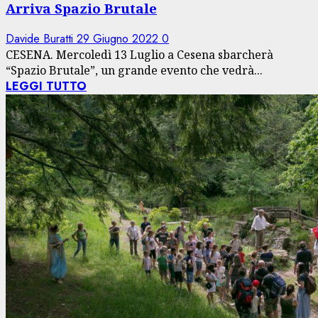
Arriva Spazio Brutale
Davide Buratti
29 Giugno 2022
0
CESENA. Mercoledì 13 Luglio a Cesena sbarcherà
“Spazio Brutale”, un grande evento che vedrà...
LEGGI TUTTO