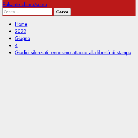
Pulsante chiaro/scuro
Ricerca
per:
Home
2022
Giugno
4
Giudici silenziati, ennesimo attacco alla libertà di stampa