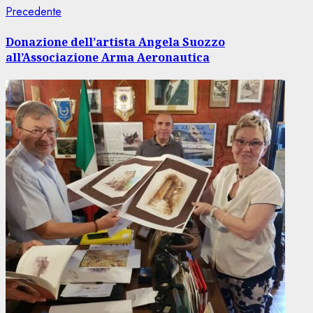
Navigazione
Articolo
Precedente
precedente:
articolo
Donazione dell’artista Angela Suozzo
all’Associazione Arma Aeronautica