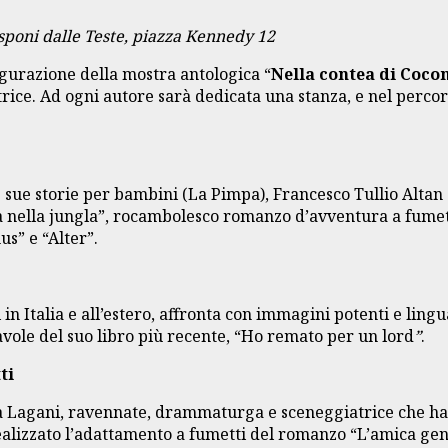
asponi dalle Teste, piazza Kennedy 12
augurazione della mostra antologica “
Nella contea di Coco
trice. Ad ogni autore sarà dedicata una stanza, e nel percor
e sue storie per bambini (La Pimpa), Francesco Tullio Altan 
da nella jungla”, rocambolesco romanzo d’avventura a fumet
us” e “Alter”.
n Italia e all’estero, affronta con immagini potenti e lingu
tavole del suo libro più recente, “Ho remato per un lord
”
.
ti
hiara Lagani, ravennate, drammaturga e sceneggiatrice che 
ealizzato l’adattamento a fumetti del romanzo “L’amica gen