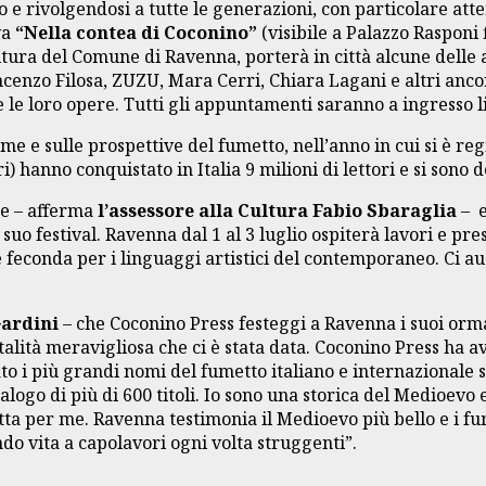
o e rivolgendosi a tutte le generazioni, con particolare atte
va
“Nella contea di Coconino”
(visibile a Palazzo Rasponi f
tura del Comune di Ravenna, porterà in città alcune delle a
enzo Filosa, ZUZU, Mara Cerri, Chiara Lagani e altri ancora
le loro opere. Tutti gli appuntamenti saranno a ingresso l
orme e sulle prospettive del fumetto, nell’anno in cui si è 
ri) hanno conquistato in Italia 9 milioni di lettori e si sono 
ne – afferma
l’assessore alla Cultura Fabio Sbaraglia
– e
uo festival. Ravenna dal 1 al 3 luglio ospiterà lavori e pres
e feconda per i linguaggi artistici del contemporaneo. Ci 
Gardini
– che Coconino Press festeggi a Ravenna i suoi ormai
alità meravigliosa che ci è stata data. Coconino Press ha avu
iato i più grandi nomi del fumetto italiano e internazionale
logo di più di 600 titoli. Io sono una storica del Medioevo
etta per me. Ravenna testimonia il Medioevo più bello e i fu
ndo vita a capolavori ogni volta struggenti”.