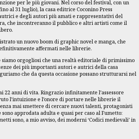
nzione per le più giovani. Nel corso del festival, con un
ino al 31 luglio), la casa editrice Coconino Press
utrici e degli autori più amati e rappresentativi del
, che incontreranno il pubblico e altri artisti come il
ibero.
registrato un nuovo boom di graphic novel e manga, che
definitivamente affermati nelle librerie.
 siamo orgogliosi che una realtà editoriale di primissimo
enze dei più importanti autori e autrici della casa
auguriamo che da questa occasione possano strutturarsi nel
 22 anni di vita. Ringrazio infinitamente l’assessore
to l’intuizione e l’onore di portare nelle librerie il
 senza mai smettere di cercare nuovi talenti, protagonisti
 e sono approdata adulta e quasi per caso al Fumetto:
metti sono, a mio avviso, dei moderni ‘Codici medievali’ in