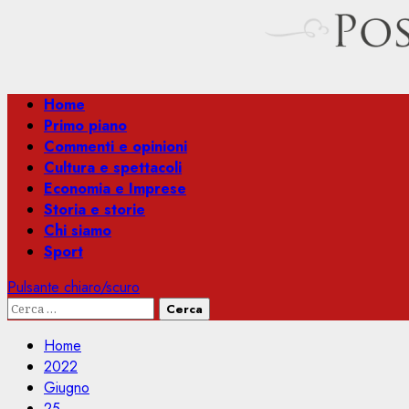
Menu
Home
principale
Primo piano
Commenti e opinioni
Cultura e spettacoli
Economia e Imprese
Storia e storie
Chi siamo
Sport
Pulsante chiaro/scuro
Ricerca
per:
Home
2022
Giugno
25