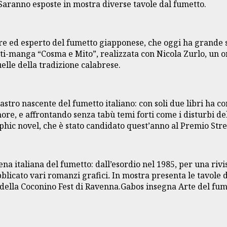
Saranno esposte in mostra diverse tavole dal fumetto.
e ed esperto del fumetto giapponese, che oggi ha grande seg
tti-manga “Cosma e Mito”, realizzata con Nicola Zurlo, un 
elle della tradizione calabrese.
astro nascente del fumetto italiano: con soli due libri ha 
more, e affrontando senza tabù temi forti come i disturbi de
raphic novel, che è stato candidato quest’anno al Premio Str
ena italiana del fumetto: dall’esordio nel 1985, per una riv
ubblicato vari romanzi grafici
.
In mostra presenta le tavole 
della Coconino Fest di Ravenna.Gabos insegna Arte del fumet