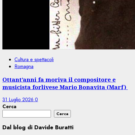
Cultura e spettacoli
Romagna
Ottant’anni fa moriva il compositore e
musicista forlivese Mario Bonavita (Marf)
31 Luglio 2026
0
Cerca
Cerca
Dal blog di Davide Buratti