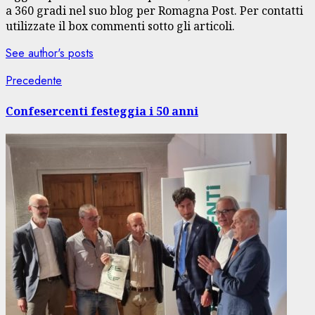
a 360 gradi nel suo blog per Romagna Post. Per contatti
utilizzate il box commenti sotto gli articoli.
See author's posts
Navigazione
Articolo
Precedente
precedente:
articolo
Confesercenti festeggia i 50 anni