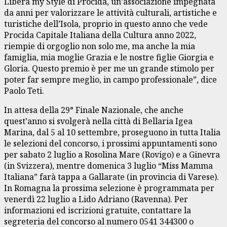
Libera my Style di Procida, un’associazione impegnata
da anni per valorizzare le attività culturali, artistiche e
turistiche dell’Isola, proprio in questo anno che vede
Procida Capitale Italiana della Cultura anno 2022,
riempie di orgoglio non solo me, ma anche la mia
famiglia, mia moglie Grazia e le nostre figlie Giorgia e
Gloria. Questo premio è per me un grande stimolo per
poter far sempre meglio, in campo professionale”, dice
Paolo Teti.
In attesa della 29° Finale Nazionale, che anche
quest’anno si svolgerà nella città di Bellaria Igea
Marina, dal 5 al 10 settembre, proseguono in tutta Italia
le selezioni del concorso, i prossimi appuntamenti sono
per sabato 2 luglio a Rosolina Mare (Rovigo) e a Ginevra
(in Svizzera), mentre domenica 3 luglio “Miss Mamma
Italiana” farà tappa a Gallarate (in provincia di Varese).
In Romagna la prossima selezione è programmata per
venerdì 22 luglio a Lido Adriano (Ravenna). Per
informazioni ed iscrizioni gratuite, contattare la
segreteria del concorso al numero 0541 344300 o