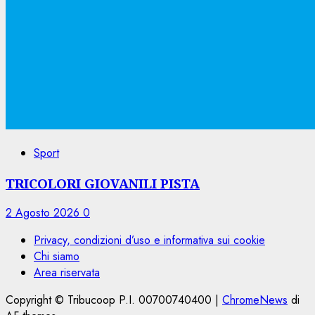
Sport
TRICOLORI GIOVANILI PISTA
2 Agosto 2026
0
Privacy, condizioni d’uso e informativa sui cookie
Chi siamo
Area riservata
Copyright © Tribucoop P.I. 00700740400
|
ChromeNews
di