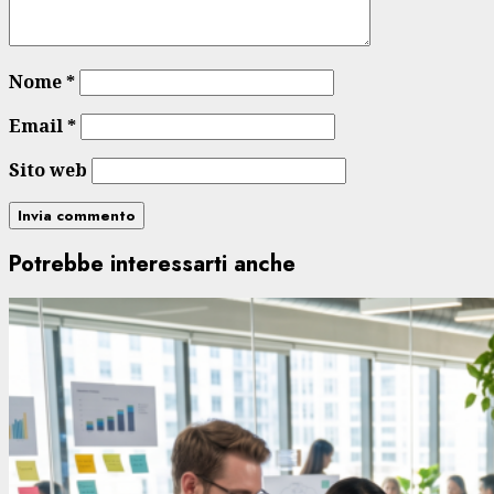
Nome
*
Email
*
Sito web
Potrebbe interessarti anche