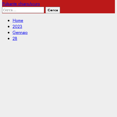
Pulsante chiaro/scuro
Ricerca
per:
Home
2023
Gennaio
28