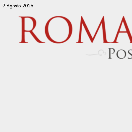
Vai
9 Agosto 2026
al
contenuto