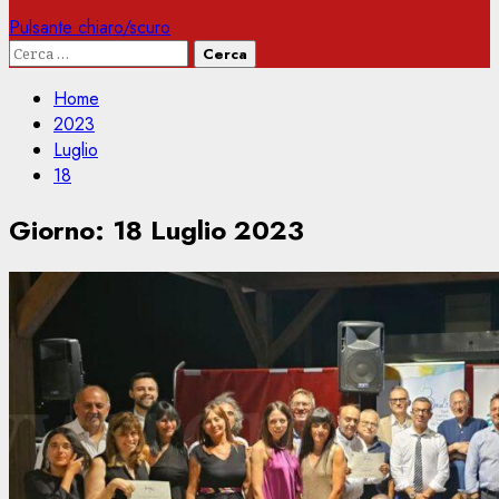
Pulsante chiaro/scuro
Ricerca
per:
Home
2023
Luglio
18
Giorno:
18 Luglio 2023