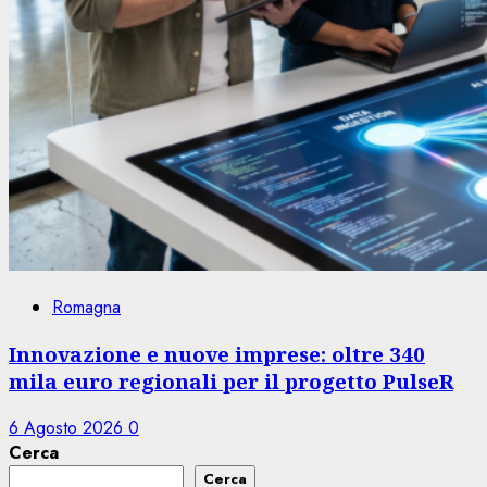
Romagna
Innovazione e nuove imprese: oltre 340
mila euro regionali per il progetto PulseR
6 Agosto 2026
0
Cerca
Cerca