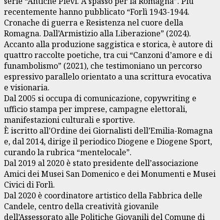
serie “Antiche Pievi. A spasso per la Romagna”. Più
recentemente hanno pubblicato “Forlì 1943-1944.
Cronache di guerra e Resistenza nel cuore della
Romagna. Dall’Armistizio alla Liberazione” (2024).
Accanto alla produzione saggistica e storica, è autore di
quattro raccolte poetiche, tra cui “Canzoni d’amore e di
funambolismo” (2021), che testimoniano un percorso
espressivo parallelo orientato a una scrittura evocativa
e visionaria.
Dal 2005 si occupa di comunicazione, copywriting e
ufficio stampa per imprese, campagne elettorali,
manifestazioni culturali e sportive.
È iscritto all’Ordine dei Giornalisti dell’Emilia-Romagna
e, dal 2014, dirige il periodico Diogene e Diogene Sport,
curando la rubrica “mentelocale”.
Dal 2019 al 2020 è stato presidente dell’associazione
Amici dei Musei San Domenico e dei Monumenti e Musei
Civici di Forlì.
Dal 2020 è coordinatore artistico della Fabbrica delle
Candele, centro della creatività giovanile
dell’Assessorato alle Politiche Giovanili del Comune di