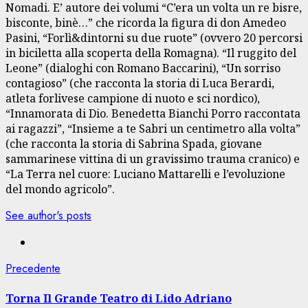
Nomadi. E’ autore dei volumi “C’era un volta un re bisre,
bisconte, binè…” che ricorda la figura di don Amedeo
Pasini, “Forlì&dintorni su due ruote” (ovvero 20 percorsi
in biciletta alla scoperta della Romagna). “Il ruggito del
Leone” (dialoghi con Romano Baccarini), “Un sorriso
contagioso” (che racconta la storia di Luca Berardi,
atleta forlivese campione di nuoto e sci nordico),
“Innamorata di Dio. Benedetta Bianchi Porro raccontata
ai ragazzi”, “Insieme a te Sabri un centimetro alla volta”
(che racconta la storia di Sabrina Spada, giovane
sammarinese vittina di un gravissimo trauma cranico) e
“La Terra nel cuore: Luciano Mattarelli e l’evoluzione
del mondo agricolo”.
See author's posts
Navigazione
Articolo
Precedente
precedente:
articolo
Torna Il Grande Teatro di Lido Adriano