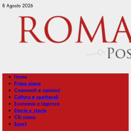
Vai
8 Agosto 2026
al
contenuto
Menu
Home
principale
Primo piano
Commenti e opinioni
Cultura e spettacoli
Economia e Imprese
Storia e storie
Chi siamo
Sport