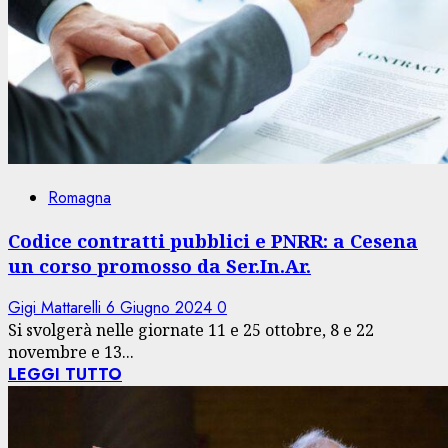
Romagna
Codice contratti pubblici e PNRR: a Cesena
un corso promosso da Ser.In.Ar.
Gigi Mattarelli
6 Giugno 2024
0
Si svolgerà nelle giornate 11 e 25 ottobre, 8 e 22
novembre e 13...
LEGGI TUTTO