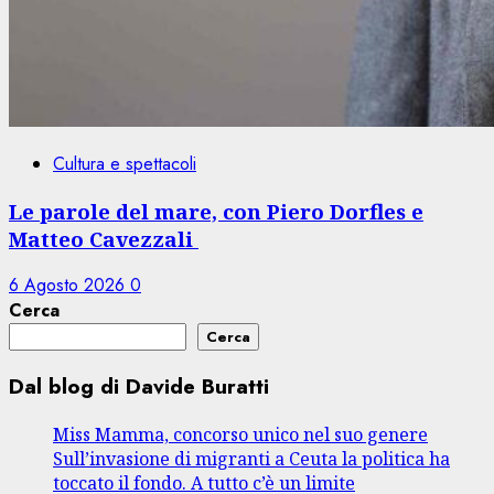
Cultura e spettacoli
Le parole del mare, con Piero Dorfles e
Matteo Cavezzali
6 Agosto 2026
0
Cerca
Cerca
Dal blog di Davide Buratti
Miss Mamma, concorso unico nel suo genere
Sull’invasione di migranti a Ceuta la politica ha
toccato il fondo. A tutto c’è un limite