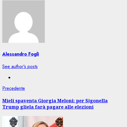
Alessandro Fogli
See author's posts
Navigazione
Articolo
Precedente
precedente:
articolo
Mieli spaventa Giorgia Meloni: per Sigonella
Trump gliela farà pagare alle elezioni