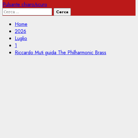
Pulsante chiaro/scuro
Ricerca
per:
Home
2026
Luglio
1
Riccardo Muti guida The Philharmonic Brass