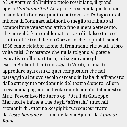
e l’Ouverture dall’ultimo titolo rossiniano, il grand-
opéra
Guillaume Tell
. Ad aprire la seconda parte è un
brano tanto famoso quanto controverso: l’Adagio in sol
minore di Tommaso Albinoni, o meglio attribuito al
compositore veneziano attivo fino a metà Settecento,
che in realtà è un emblematico caso di “falso storico”,
frutto dell’estro di Remo Giazzotto che lo pubblica nel
1958 come rielaborazione di frammenti ritrovati, a loro
volta falsi. Circostanze che nulla tolgono al potere
evocativo della partitura, cui seguiranno gli
esotici Ballabili tratti da
Aida
di Verdi, prima di
approdare agli esiti di quei compositori che nel
passaggio al nuovo secolo cercano in Italia di affrancarsi
dallo stringente predominio del teatro d’opera. Allora
tocca a una pagina particolarmente amata dal maestro
Muti: l’evocativo Notturno op. 70 n. 1 di Giuseppe
Martucci e infine a due degli “affreschi” musicali
“romani” di Ottorino Respighi: “Circenses” tratto
da
Feste Romane
e “I pini della via Appia” da
I pini di
Roma
.