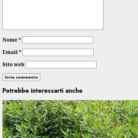
Nome
*
Email
*
Sito web
Potrebbe interessarti anche