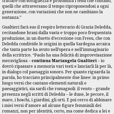
trattare con sottigliezza e profondità i temi che contano,
quelli che attraversano il tempo riproponendosi a ogni
generazione, con variazioni che non ne cambiano la
sostanza.”
Gualtieri farà suo il respiro letterario di Grazia Deledda,
recitandone brani dalla vasta e troppo poco frequentata
produzione, in un duetto d’eccezione con Fresu, che con
Deledda condivide le origini in quella Sardegna arcaica
che tanta parte ha avuto nell’opera e nell’immaginario
della scrittrice. “Paolo ha una felicità di improvvisazione
meravigliosa –
continua Mariangela Gualtieri
– io
dovrò ripassare a memoria vari testi e lanciarli là per là,
in dialogo col paesaggio sonoro. Per quanto riguarda la
parola, ho tracciato principalmente due linee: in primo
luogo versi che cantano elementi naturali e
paesaggistici, sia sardi che romagnoli: il vento – grande
presenza negli scritti di Deledda – le dune, le pecore, il
mare, i boschi, i giardini, gli orti. E poi cerco di abbinare
i miei versi d’amore ad alcune figure femminili dei
romanzi, non per identità, certo, ma come dedica a lei e