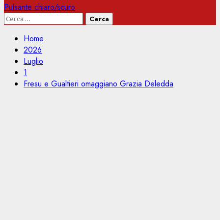
Pulsante chiaro/scuro
Ricerca
per:
Home
2026
Luglio
1
Fresu e Gualtieri omaggiano Grazia Deledda