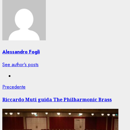
Alessandro Fogli
See author's posts
Navigazione
Articolo
Precedente
precedente:
articolo
Riccardo Muti guida The Philharmonic Brass