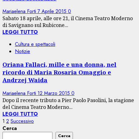
Mariaelena Forti
7 Aprile 2015
0
Sabato 18 aprile, alle ore 21, il Cinema Teatro Moderno
di Savignano sul Rubicone...
LEGGI TUTTO
Cultura e spettacoli
Notizie
Oriana Fallaci, mille e una donna, nel
ricordo di Maria Rosaria Omaggio e
Andrzej Waida
Mariaelena Forti
12 Marzo 2015
0
Dopo il recente tributo a Pier Paolo Pasolini, la stagione
del Cinema Teatro Moderno...
LEGGI TUTTO
Paginazione
1
2
Successivo
Cerca
degli
Cerca