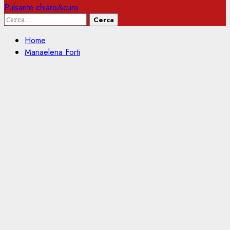
Pulsante chiaro/scuro
Ricerca
per:
Home
Mariaelena Forti