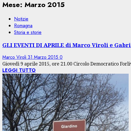
Mese:
Marzo 2015
Notizie
Romagna
Storia e storie
GLI EVENTI DI APRILE di Marco Viroli e Gabrie
Marco Viroli
31 Marzo 2015
0
Giovedì 9 aprile 2015, ore 21.00 Circolo Democratico Forliv
LEGGI TUTTO