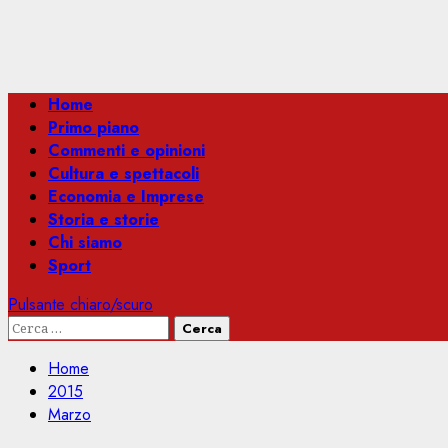
Menu
Home
principale
Primo piano
Commenti e opinioni
Cultura e spettacoli
Economia e Imprese
Storia e storie
Chi siamo
Sport
Pulsante chiaro/scuro
Ricerca
per:
Home
2015
Marzo