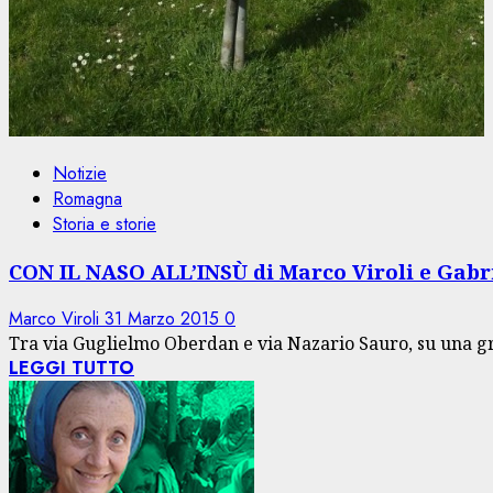
Notizie
Romagna
Storia e storie
CON IL NASO ALL’INSÙ di Marco Viroli e Gabri
Marco Viroli
31 Marzo 2015
0
Tra via Guglielmo Oberdan e via Nazario Sauro, su una gra
LEGGI TUTTO