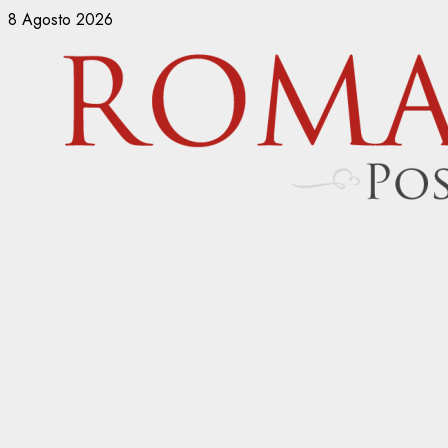
Vai
8 Agosto 2026
al
contenuto