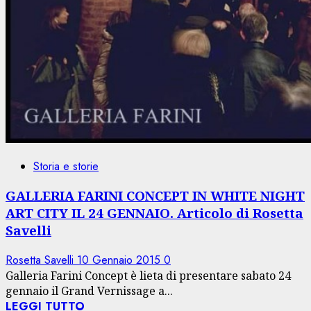
Storia e storie
GALLERIA FARINI CONCEPT IN WHITE NIGHT
ART CITY IL 24 GENNAIO. Articolo di Rosetta
Savelli
Rosetta Savelli
10 Gennaio 2015
0
Galleria Farini Concept è lieta di presentare sabato 24
gennaio il Grand Vernissage a...
LEGGI TUTTO