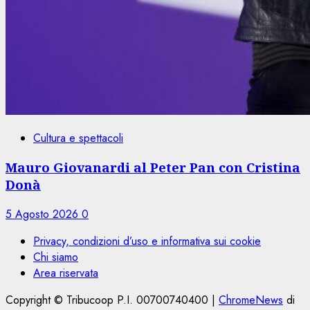
Cultura e spettacoli
Mauro Giovanardi al Peter Pan con Cristina
Donà
5 Agosto 2026
0
Privacy, condizioni d’uso e informativa sui cookie
Chi siamo
Area riservata
Copyright © Tribucoop P.I. 00700740400
|
ChromeNews
di