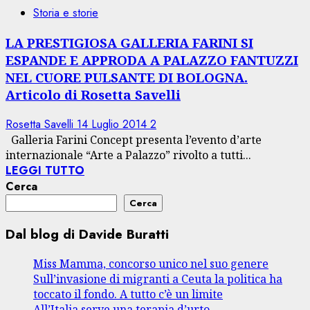
Storia e storie
LA PRESTIGIOSA GALLERIA FARINI SI
ESPANDE E APPRODA A PALAZZO FANTUZZI
NEL CUORE PULSANTE DI BOLOGNA.
Articolo di Rosetta Savelli
Rosetta Savelli
14 Luglio 2014
2
Galleria Farini Concept presenta l’evento d’arte
internazionale “Arte a Palazzo” rivolto a tutti...
LEGGI TUTTO
Cerca
Cerca
Dal blog di Davide Buratti
Miss Mamma, concorso unico nel suo genere
Sull’invasione di migranti a Ceuta la politica ha
toccato il fondo. A tutto c’è un limite
All’Italia serve una terapia d’urto