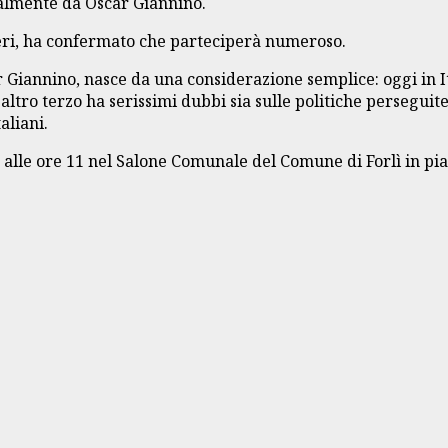
cialmente da Oscar Giannino.
ieri, ha confermato che parteciperà numeroso.
Giannino, nasce da una considerazione semplice: oggi in Ita
tro terzo ha serissimi dubbi sia sulle politiche perseguite 
aliani.
le ore 11 nel Salone Comunale del Comune di Forlì in piaz