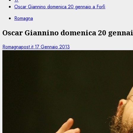
Oscar Giannino domenica 20 gennaio a Forlì
Romagna
Oscar Giannino domenica 20 gennai
Romagnapost.it
17 Gennaio 2013