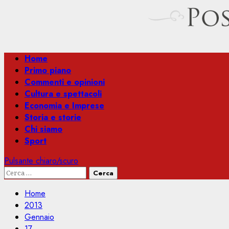
Menu
Home
principale
Primo piano
Commenti e opinioni
Cultura e spettacoli
Economia e Imprese
Storia e storie
Chi siamo
Sport
Pulsante chiaro/scuro
Ricerca
per:
Home
2013
Gennaio
17