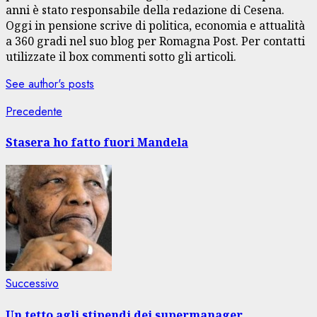
anni è stato responsabile della redazione di Cesena.
Oggi in pensione scrive di politica, economia e attualità
a 360 gradi nel suo blog per Romagna Post. Per contatti
utilizzate il box commenti sotto gli articoli.
See author's posts
Navigazione
Articolo
Precedente
precedente:
articolo
Stasera ho fatto fuori Mandela
Articolo
Successivo
successivo:
Un tetto agli stipendi dei supermanager