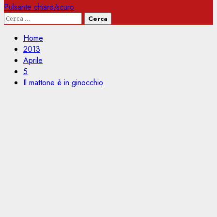
Pulsante chiaro/scuro
Ricerca
per:
Home
2013
Aprile
5
Il mattone è in ginocchio