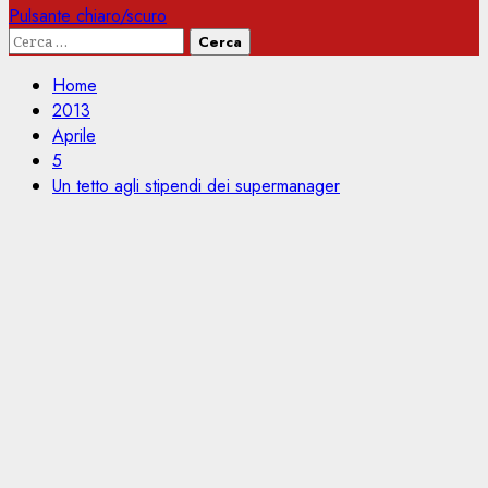
Pulsante chiaro/scuro
Ricerca
per:
Home
2013
Aprile
5
Un tetto agli stipendi dei supermanager