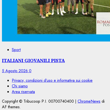
Sport
ITALIANI GIOVANILI PISTA
5 Agosto 2026
0
Privacy, condizioni d’uso e informativa sui cookie
Chi siamo
Area riservata
Copyright © Tribucoop P.I. 00700740400
|
ChromeNews
di
AF themes.