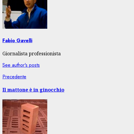
Fabio Gavelli
Giornalista professionista
See author's posts
Navigazione
Articolo
Precedente
precedente:
articolo
Il mattone è in ginocchio