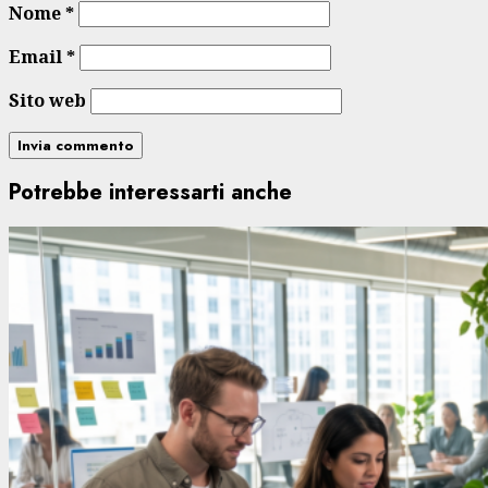
Nome
*
Email
*
Sito web
Potrebbe interessarti anche