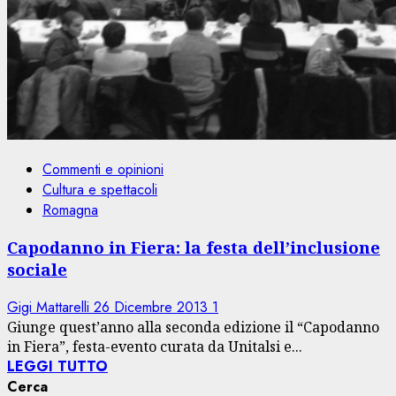
Commenti e opinioni
Cultura e spettacoli
Romagna
Capodanno in Fiera: la festa dell’inclusione
sociale
Gigi Mattarelli
26 Dicembre 2013
1
Giunge quest’anno alla seconda edizione il “Capodanno
in Fiera”, festa-evento curata da Unitalsi e...
LEGGI TUTTO
Cerca