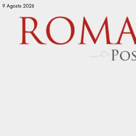
Vai
9 Agosto 2026
al
contenuto