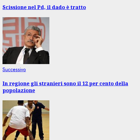
precedente:
articolo
Scissione nel Pd, il dado è tratto
Articolo
Successivo
successivo:
In regione gli stranieri sono il 12 per cento della
popolazione