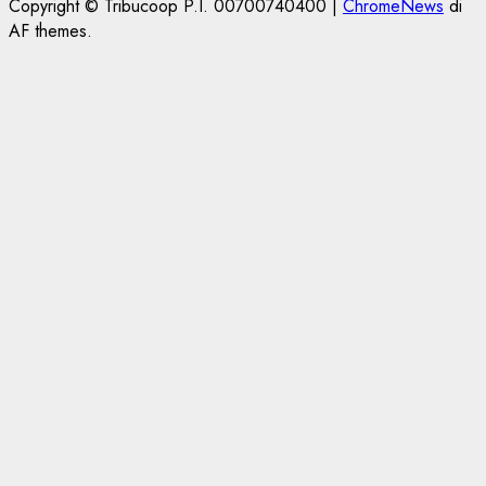
Copyright © Tribucoop P.I. 00700740400
|
ChromeNews
di
AF themes.