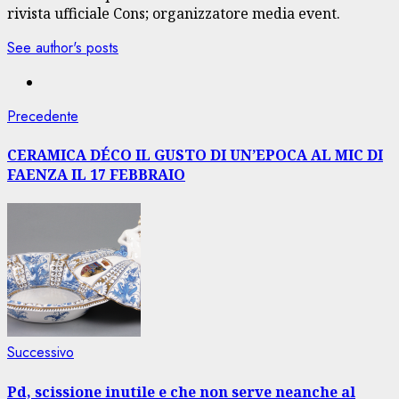
rivista ufficiale Cons; organizzatore media event.
See author's posts
Navigazione
Articolo
Precedente
precedente:
articolo
CERAMICA DÉCO IL GUSTO DI UN’EPOCA AL MIC DI
FAENZA IL 17 FEBBRAIO
Articolo
Successivo
successivo:
Pd, scissione inutile e che non serve neanche al