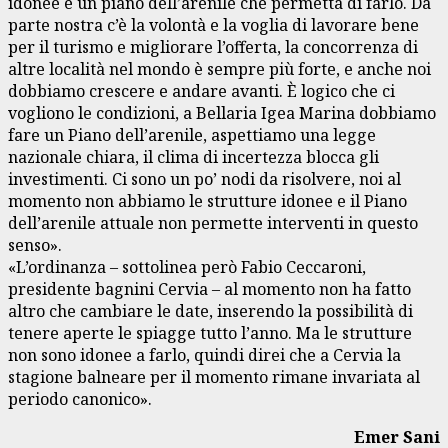
idonee e un piano dell’arenile che permetta di farlo. Da
parte nostra c’è la volontà e la voglia di lavorare bene
per il turismo e migliorare l’offerta, la concorrenza di
altre località nel mondo è sempre più forte, e anche noi
dobbiamo crescere e andare avanti. È logico che ci
vogliono le condizioni, a Bellaria Igea Marina dobbiamo
fare un Piano dell’arenile, aspettiamo una legge
nazionale chiara, il clima di incertezza blocca gli
investimenti. Ci sono un po’ nodi da risolvere, noi al
momento non abbiamo le strutture idonee e il Piano
dell’arenile attuale non permette interventi in questo
senso».
«L’ordinanza – sottolinea però Fabio Ceccaroni,
presidente bagnini Cervia – al momento non ha fatto
altro che cambiare le date, inserendo la possibilità di
tenere aperte le spiagge tutto l’anno. Ma le strutture
non sono idonee a farlo, quindi direi che a Cervia la
stagione balneare per il momento rimane invariata al
periodo canonico».
Emer Sani