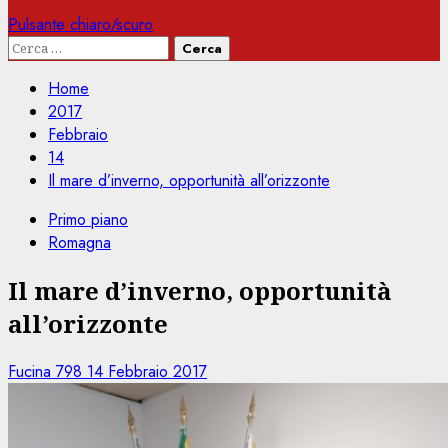
Pulsante chiaro/scuro
Ricerca
per:
Home
2017
Febbraio
14
Il mare d’inverno, opportunità all’orizzonte
Primo piano
Romagna
Il mare d’inverno, opportunità
all’orizzonte
Fucina 798
14 Febbraio 2017