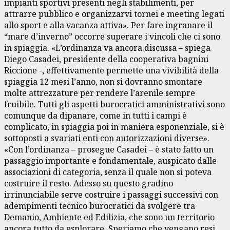
impianti sportivi presenti negli stabilimenti, per
attrarre pubblico e organizzarvi tornei e meeting legati
allo sport e alla vacanza attiva». Per fare ingranare il
“mare d’inverno” occorre superare i vincoli che ci sono
in spiaggia. «L’ordinanza va ancora discussa – spiega
Diego Casadei, presidente della cooperativa bagnini
Riccione -, effettivamente permette una vivibilità della
spiaggia 12 mesi l’anno, non si dovranno smontare
molte attrezzature per rendere l’arenile sempre
fruibile. Tutti gli aspetti burocratici amministrativi sono
comunque da dipanare, come in tutti i campi è
complicato, in spiaggia poi in maniera esponenziale, si è
sottoposti a svariati enti con autorizzazioni diverse».
«Con l’ordinanza – prosegue Casadei – è stato fatto un
passaggio importante e fondamentale, auspicato dalle
associazioni di categoria, senza il quale non si poteva
costruire il resto. Adesso su questo gradino
irrinunciabile serve costruire i passaggi successivi con
adempimenti tecnico burocratici da svolgere tra
Demanio, Ambiente ed Edilizia, che sono un territorio
ancora tutto da esplorare. Speriamo che vengano resi