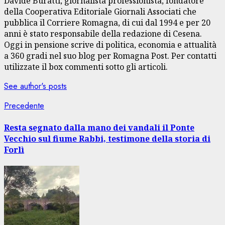
Davide Buratti, giornalista professionista, fondatore
della Cooperativa Editoriale Giornali Associati che
pubblica il Corriere Romagna, di cui dal 1994 e per 20
anni è stato responsabile della redazione di Cesena.
Oggi in pensione scrive di politica, economia e attualità
a 360 gradi nel suo blog per Romagna Post. Per contatti
utilizzate il box commenti sotto gli articoli.
See author's posts
Navigazione
Articolo
Precedente
precedente:
articolo
Resta segnato dalla mano dei vandali il Ponte
Vecchio sul fiume Rabbi, testimone della storia di
Forlì