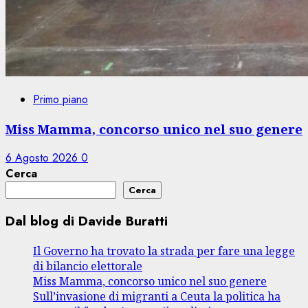
Primo piano
Miss Mamma, concorso unico nel suo genere
6 Agosto 2026
0
Cerca
Cerca
Dal blog di Davide Buratti
Il Governo ha trovato la strada per fare una legge
di bilancio elettorale
Miss Mamma, concorso unico nel suo genere
Sull’invasione di migranti a Ceuta la politica ha