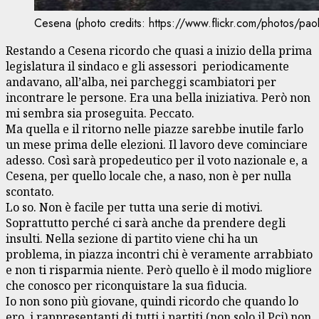
Cesena (photo credits: https://www.flickr.com/photos/pao
Restando a Cesena ricordo che quasi a inizio della prima
legislatura il sindaco e gli assessori periodicamente
andavano, all’alba, nei parcheggi scambiatori per
incontrare le persone. Era una bella iniziativa. Però non
mi sembra sia proseguita. Peccato.
Ma quella e il ritorno nelle piazze sarebbe inutile farlo
un mese prima delle elezioni. Il lavoro deve cominciare
adesso. Così sarà propedeutico per il voto nazionale e, a
Cesena, per quello locale che, a naso, non è per nulla
scontato.
Lo so. Non è facile per tutta una serie di motivi.
Soprattutto perché ci sarà anche da prendere degli
insulti. Nella sezione di partito viene chi ha un
problema, in piazza incontri chi è veramente arrabbiato
e non ti risparmia niente. Però quello è il modo migliore
che conosco per riconquistare la sua fiducia.
Io non sono più giovane, quindi ricordo che quando lo
ero, i rappresentanti di tutti i partiti (non solo il Pci) non