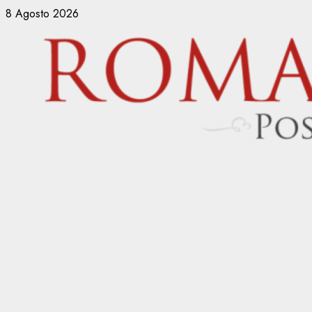
Vai
8 Agosto 2026
al
contenuto