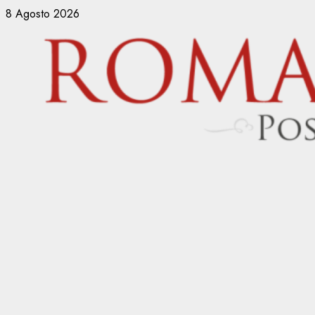
Vai
8 Agosto 2026
al
contenuto