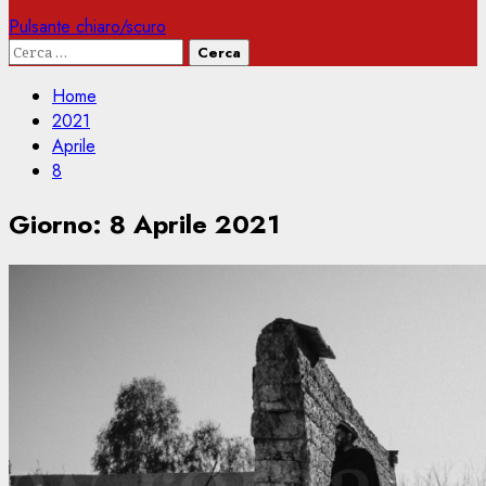
Pulsante chiaro/scuro
Ricerca
per:
Home
2021
Aprile
8
Giorno:
8 Aprile 2021