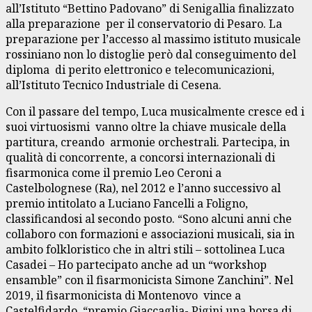
all’Istituto “Bettino Padovano” di Senigallia finalizzato
alla preparazione per il conservatorio di Pesaro. La
preparazione per l’accesso al massimo istituto musicale
rossiniano non lo distoglie però dal conseguimento del
diploma di perito elettronico e telecomunicazioni,
all’Istituto Tecnico Industriale di Cesena.
Con il passare del tempo, Luca musicalmente cresce ed i
suoi virtuosismi vanno oltre la chiave musicale della
partitura, creando armonie orchestrali. Partecipa, in
qualità di concorrente, a concorsi internazionali di
fisarmonica come il premio Leo Ceroni a
Castelbolognese (Ra), nel 2012 e l’anno successivo al
premio intitolato a Luciano Fancelli a Foligno,
classificandosi al secondo posto. “Sono alcuni anni che
collaboro con formazioni e associazioni musicali, sia in
ambito folkloristico che in altri stili – sottolinea Luca
Casadei – Ho partecipato anche ad un “workshop
ensamble” con il fisarmonicista Simone Zanchini”. Nel
2019, il fisarmonicista di Montenovo vince a
Castelfidardo “premio Giaccaglia- Pigini una borsa di