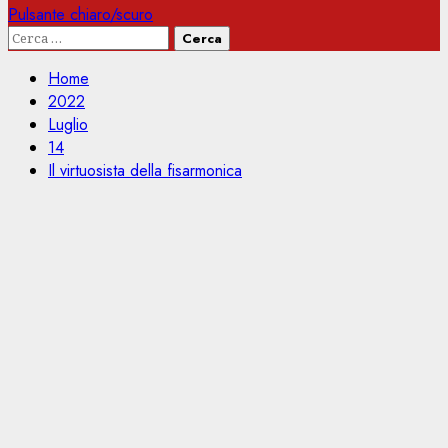
Pulsante chiaro/scuro
Ricerca
per:
Home
2022
Luglio
14
Il virtuosista della fisarmonica