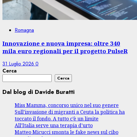
Romagna
Innovazione e nuova impresa: oltre 340
mila euro regionali per il progetto PulseR
31 Luglio 2026
0
Cerca
Cerca
Dal blog di Davide Buratti
Miss Mamma, concorso unico nel suo genere
Sull’invasione di migranti a Ceuta la politica ha
toccato il fondo. A tutto c’è un limite
All’Italia serve una terapia d’urto
Matteo Micucci smonta le fake news sul cibo