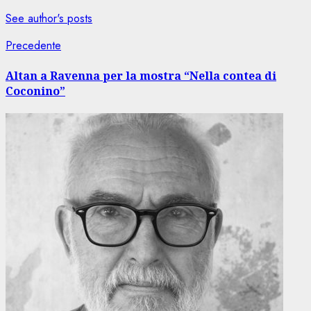
See author's posts
Navigazione
Articolo
Precedente
precedente:
articolo
Altan a Ravenna per la mostra “Nella contea di
Coconino”