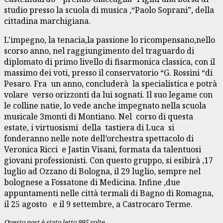
studio presso la scuola di musica ,“Paolo Soprani”, della
cittadina marchigiana.
L’impegno, la tenacia,la passione lo ricompensano,nello
scorso anno, nel raggiungimento del traguardo di
diplomato di primo livello di fisarmonica classica, con il
massimo dei voti, presso il conservatorio “G. Rossini “di
Pesaro. Fra un anno, concluderà la specialistica e potrà
volare verso orizzonti da lui sognati. Il suo legame con
le colline natie, lo vede anche impegnato nella scuola
musicale 3monti di Montiano. Nel corso di questa
estate, i virtuosismi della tastiera di Luca si
fonderanno nelle note dell’orchestra spettacolo di
Veronica Ricci e Jastin Visani, formata da talentuosi
giovani professionisti. Con questo gruppo, si esibirà ,17
luglio ad Ozzano di Bologna, il 29 luglio, sempre nel
bolognese a Fossatone di Medicina. Infine ,due
appuntamenti nelle città termali di Bagno di Romagna,
il 25 agosto e il 9 settembre, a Castrocaro Terme.
Questo post è stato letto 995 volte