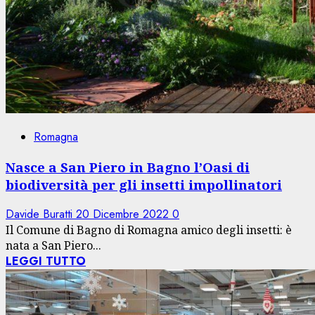
Romagna
Nasce a San Piero in Bagno l’Oasi di
biodiversità per gli insetti impollinatori
Davide Buratti
20 Dicembre 2022
0
Il Comune di Bagno di Romagna amico degli insetti: è
nata a San Piero...
LEGGI TUTTO