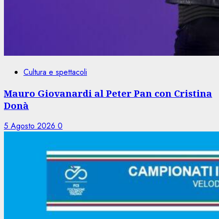
Cultura e spettacoli
Mauro Giovanardi al Peter Pan con Cristina
Donà
5 Agosto 2026
0