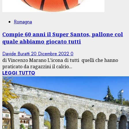
Romagna
Compie 60 anni il Super Santos, pallone col
quale abbiamo giocato tutti
Davide Buratti
20 Dicembre 2022
0
di Vincenzo Marano L’icona di tutti quelli che hanno
praticato da ragazzini il calcio...
LEGGI TUTTO